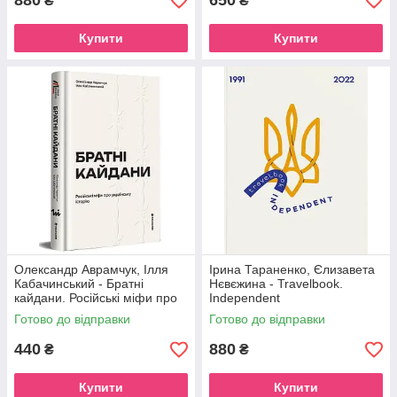
880
650
₴
₴
Купити
Купити
Олександр Аврамчук, Ілля
Ірина Тараненко, Єлизавета
Кабачинський - Братні
Нєвєжина - Travelbook.
кайдани. Російські міфи про
Independent
українську історію
Готово до відправки
Готово до відправки
440
880
₴
₴
Купити
Купити