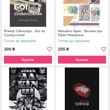
Ялмар Сійласвуо - Бої за
Михайло Брик - Велика гра
Суомуссалмі
Юрія Немирича
Готово до відправки
Готово до відправки
300
255
₴
₴
Купити
Купити