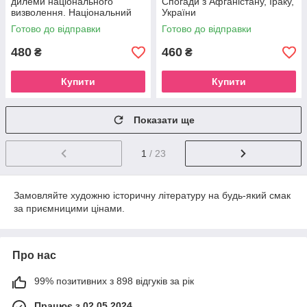
дилеми національного
Спогади з Афганістану, Іраку,
визволення. Національний
України
комунізм у радянській Україні
Готово до відправки
Готово до відправки
480
460
₴
₴
Купити
Купити
Показати ще
1
/ 23
Замовляйте художню історичну літературу на будь-який смак
за приємницими цінами.
Про нас
99% позитивних з 898 відгуків за рік
Працює з 02.05.2024