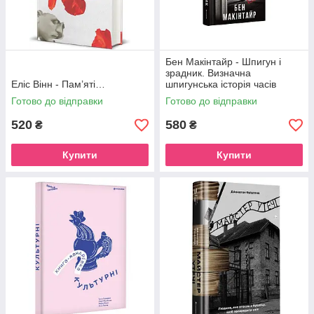
Бен Макінтайр - Шпигун і
зрадник. Визначна
Еліс Вінн - Пам’яті…
шпигунська історія часів
Холодної війни
Готово до відправки
Готово до відправки
520
580
₴
₴
Купити
Купити