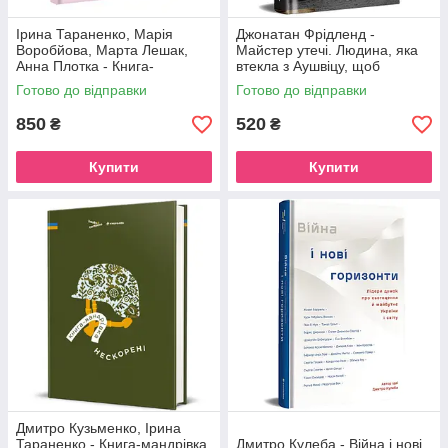
Ірина Тараненко, Марія
Джонатан Фрідленд -
Воробйова, Марта Лешак,
Майстер утечі. Людина, яка
Анна Плотка - Книга-
втекла з Аушвіцу, щоб
мандрівка. Культурні
попередити світ
Готово до відправки
Готово до відправки
850
520
₴
₴
Купити
Купити
Дмитро Кузьменко, Ірина
Тараненко - Книга-мандрівка.
Дмитро Кулеба - Війна і нові