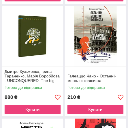
Дмитро Кузьменко, Ірина
Тараненко, Марія Воробйова
Галеаццо Чано - Останній
- UNCONQUERED. The big
монолог фашиста
book og bravery
Готово до відправки
Готово до відправки
880
210
₴
₴
Купити
Купити