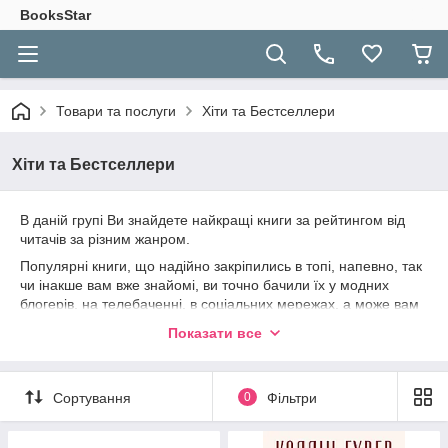
BooksStar
Товари та послуги
Хіти та Бестселлери
Хіти та Бестселлери
В даній групі Ви знайдете найкращі книги за рейтингом від
читачів за різним жанром.
Популярні книги, що надійно закріпились в топі, напевно, так
чи інакше вам вже знайомі, ви точно бачили їх у модних
блогерів, на телебаченні, в соціальних мережах, а може вам
розповідали про них друзі чи рідні. Всі вони дуже різні:
Показати все
довгоочікувані новинки та добре знайомі нам бестселери, що
назавжди змінили світ та книги які надихають особисто нас.
Сортування
0
Фільтри