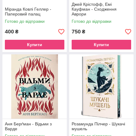
Джей Крістофф, Емі
Міранда Ковлі Геллер -
Кауфман - Сходження
Паперовий палац
Аврори
Готово до відправки
Готово до відправки
400
750
₴
₴
Купити
Купити
Аня Берґман - Відьми з
Розамунда Пілчер - Шукачі
Варде
мушель