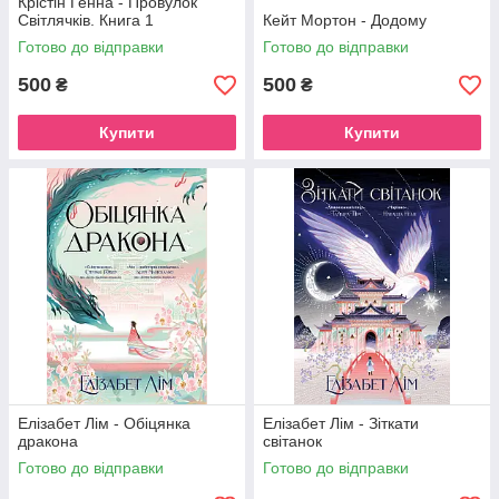
Крістін Генна - Провулок
Світлячків. Книга 1
Кейт Мортон - Додому
Готово до відправки
Готово до відправки
500
500
₴
₴
Купити
Купити
Елізабет Лім - Обіцянка
Елізабет Лім - Зіткати
дракона
світанок
Готово до відправки
Готово до відправки