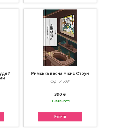
буде?
Римська весна місис Стоун
ами
545084
390 ₴
В наявності
Купити