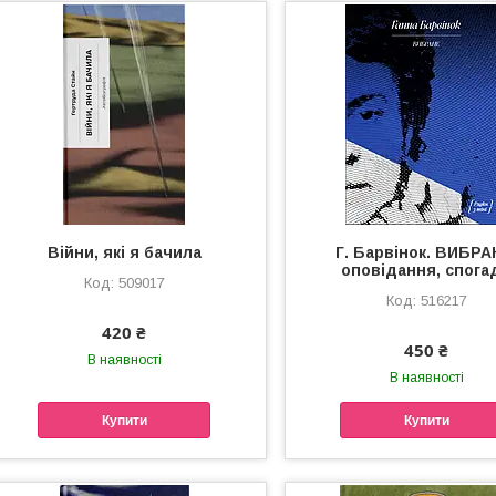
Війни, які я бачила
Г. Барвінок. ВИБРА
оповідання, спога
509017
516217
420 ₴
450 ₴
В наявності
В наявності
Купити
Купити