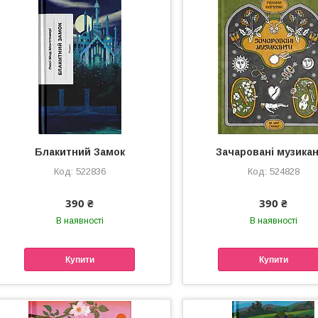
Блакитний Замок
Зачаровані музика
522836
524828
390 ₴
390 ₴
В наявності
В наявності
Купити
Купити