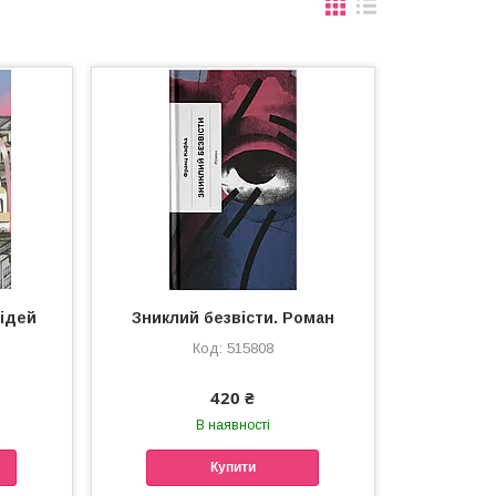
хідей
Зниклий безвісти. Роман
515808
420 ₴
В наявності
Купити