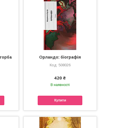
агорба
Орландо: біографія
508026
420 ₴
В наявності
Купити