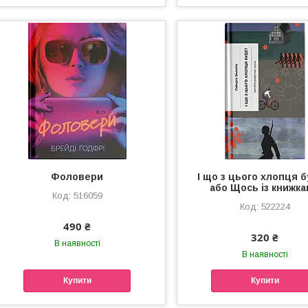
Фоловери
І що з цього хлопця 
або Щось із книжк
516059
522224
490 ₴
320 ₴
В наявності
В наявності
Купити
Купити