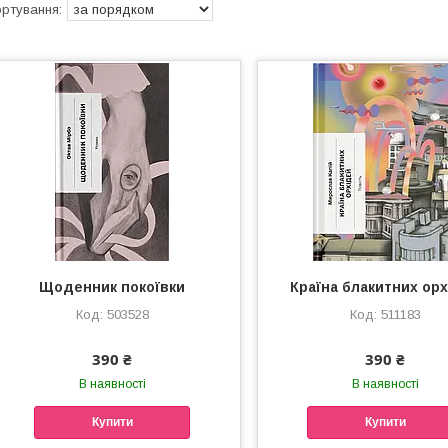
Щоденник покоївки
Країна блакитних ор
503528
511183
390 ₴
390 ₴
В наявності
В наявності
Купити
Купити