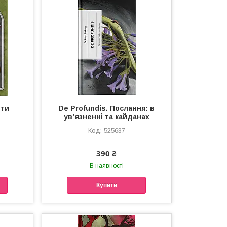
нти
De Profundis. Послання: в
ув’язненні та кайданах
525637
390 ₴
В наявності
Купити