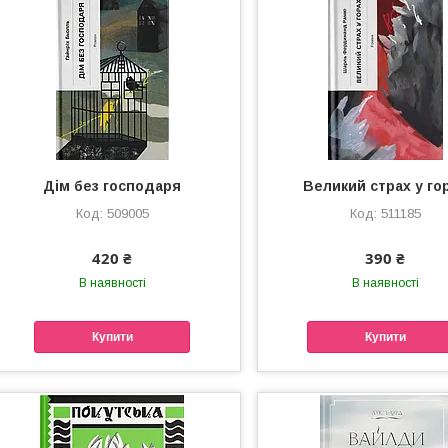
Дім без господаря
Великий страх у го
509005
511185
420 ₴
390 ₴
В наявності
В наявності
Купити
Купити