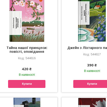
Тайна нашої принцеси:
Джейн з Ліхтарного п
повісті, оповідання
544617
544616
390 ₴
420 ₴
В наявності
В наявності
Купити
Купити