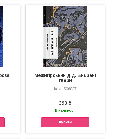
роза,
Межигірський дід. Вибрані
твори
506837
390 ₴
В наявності
Купити