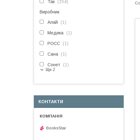
Так
154
Виробник
Алай
1
Медика
1
РОСС
1
Сана
1
Сонет
1
Ще 2
КОНТАКТИ
BooksStar