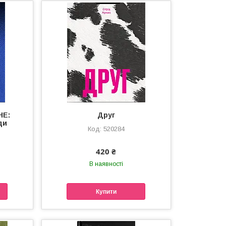
НЕ:
Друг
ди
520284
420 ₴
В наявності
Купити