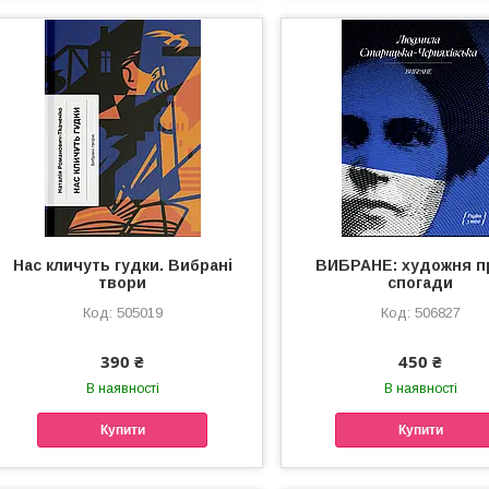
Нас кличуть гудки. Вибрані
ВИБРАНЕ: художня п
твори
спогади
505019
506827
390 ₴
450 ₴
В наявності
В наявності
Купити
Купити