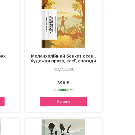
рах
Меланхолійний бенкет осені.
Художня проза, есеї, спогади
511186
390 ₴
В наявності
Купити