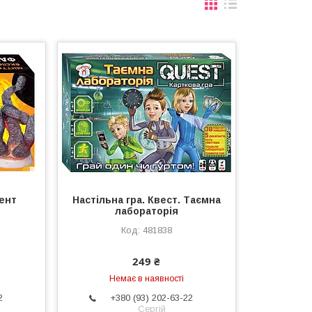
ент
Настільна гра. Квест. Таємна
лабораторія
481838
249 ₴
Немає в наявності
2
+380 (93) 202-63-22
Сергій