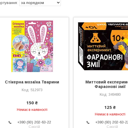
Стікерна мозаїка Тварини
Миттєвий експерим
Фараонові змії
512973
349480
150 ₴
125 ₴
Немає в наявності
Немає в наявності
+380 (93) 202-63-22
+380 (93) 202-63-2
Сергій
Сергій