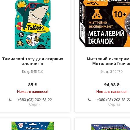
Тимчасові тату для старших
Миттєвий експерим
хлопчиків
Металевий їжачо
545419
349479
85 ₴
94,98 ₴
Немає в наявності
Немає в наявності
+380 (93) 202-63-22
+380 (93) 202-63-2
Сергій
Сергій