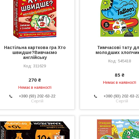
Настільна карткова гра Хто
Тимчасові тату д
швидше?Вивчаємо
молодших хлопчик
англійську
545418
311629
85 ₴
270 ₴
Немає в наявності
Немає в наявності
+380 (93) 202-63-22
+380 (93) 202-63-2
Сергій
Сергій