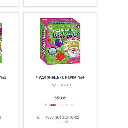
 №2
Чудернацька наука №4
345718
550 ₴
Немає в наявності
2
+380 (93) 202-63-22
Сергій