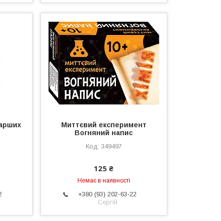
тарших
Миттєвий експеримент
Вогняний напис
349497
125 ₴
Немає в наявності
2
+380 (93) 202-63-22
Сергій