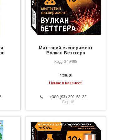
ля
Миттєвий експеримент
ів
Вулкан Беттгера
349498
125 ₴
Немає в наявності
2
+380 (93) 202-63-22
Сергій