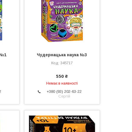
 №1
Чудернацька наука №3
345717
550 ₴
Немає в наявності
2
+380 (93) 202-63-22
Сергій