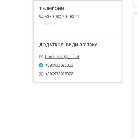
+380 (93) 202-63-22
Сергій
booksstar@ukr.net
+380932026322
+380932026322