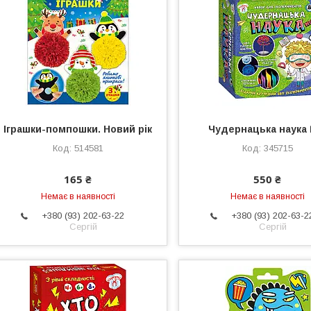
Іграшки-помпошки. Новий рік
Чудернацька наука
514581
345715
165 ₴
550 ₴
Немає в наявності
Немає в наявності
+380 (93) 202-63-22
+380 (93) 202-63-2
Сергій
Сергій