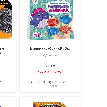
ент
Мильна фабрика.Рибки
к
475572
290 ₴
Немає в наявності
2
+380 (93) 202-63-22
Сергій