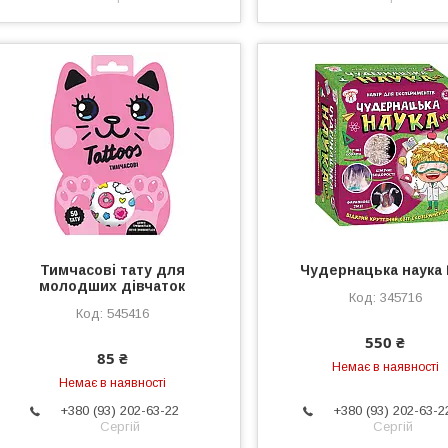
Тимчасові тату для
Чудернацька наука
молодших дівчаток
345716
545416
550 ₴
85 ₴
Немає в наявності
Немає в наявності
+380 (93) 202-63-22
+380 (93) 202-63-2
Сергій
Сергій