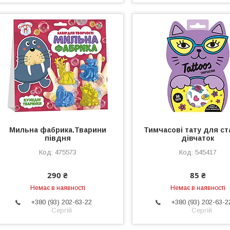
Мильна фабрика.Тварини
Тимчасові тату для с
півдня
дівчаток
475573
545417
290 ₴
85 ₴
Немає в наявності
Немає в наявності
+380 (93) 202-63-22
+380 (93) 202-63-2
Сергій
Сергій