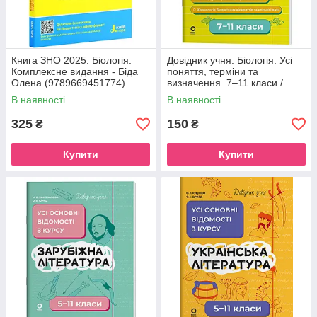
Книга ЗНО 2025. Біологія.
Довідник учня. Біологія. Усі
Комплексне видання - Біда
поняття, терміни та
Олена (9789669451774)
визначення. 7–11 класи /
(українською)
Маргарита Атаманчук
В наявності
В наявності
325
150
₴
₴
Купити
Купити