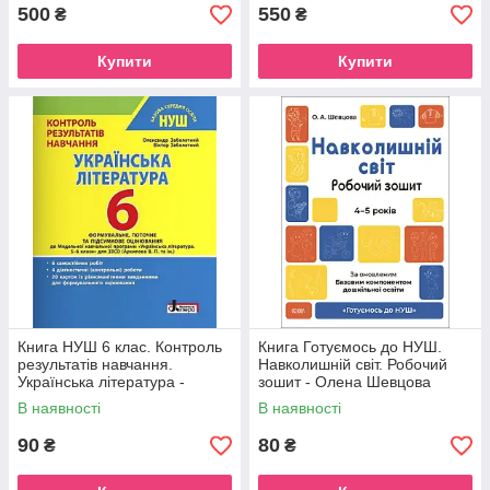
500
550
₴
₴
Купити
Купити
Книга НУШ 6 клас. Контроль
Книга Готуємось до НУШ.
результатів навчання.
Навколишній світ. Робочий
Українська література -
зошит - Олена Шевцова
Олександр Заболотний,
В наявності
В наявності
Віктор Заболотний
90
80
₴
₴