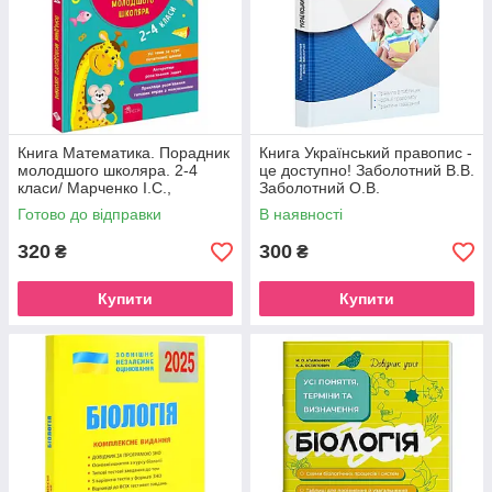
Книга Математика. Порадник
Книга Український правопис -
молодшого школяра. 2-4
це доступно! Заболотний В.В.
класи/ Марченко І.С.,
Заболотний О.В.
Квартник Т. Нова школа
(9789669452306)
Готово до відправки
В наявності
320
300
₴
₴
Купити
Купити