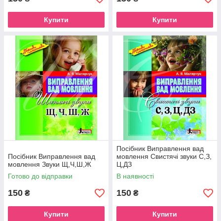
Купити
Купити
Посібник Виправлення вад
Посібник Виправлення вад
мовлення Свистячі звуки С,З,
мовлення Звуки Щ,Ч,Ш,Ж
Ц,ДЗ
Готово до відправки
В наявності
150
150
₴
₴
Купити
Купити