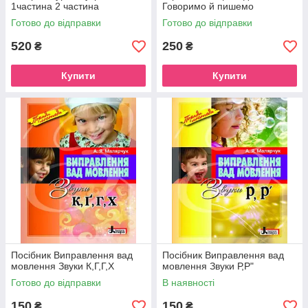
1частина 2 частина
Говоримо й пишемо
Олександр Авраменко
правильно
Готово до відправки
Готово до відправки
Оксана Тищенко
520
250
₴
₴
Купити
Купити
Посібник Виправлення вад
Посібник Виправлення вад
мовлення Звуки К,Г,Г,Х
мовлення Звуки Р,Р"
Готово до відправки
В наявності
150
150
₴
₴