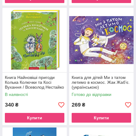
Книга Найновіші пригоди
Книга для дітей Ми з татом
Колька Колючки та Косі
летимо в космос. Жак Жаб’є.
Вухання / Всеволод Нестайко
(українською)
(українською)
В наявності
Готово до відправки
340
269
₴
₴
Купити
Купити