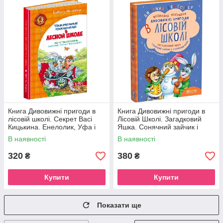
Книга Дивовижні пригоди в
Книга Дивовижні пригоди в
лісовій школі. Секрет Васі
Лісовій Школі. Загадковий
Кицькина. Енелолик, Уфа і
Яшка. Сонячний зайчик і
Страхозаврик (російською
Сонячний вовк
В наявності
В наявності
мовою)
320
380
₴
₴
Купити
Купити
Показати ще