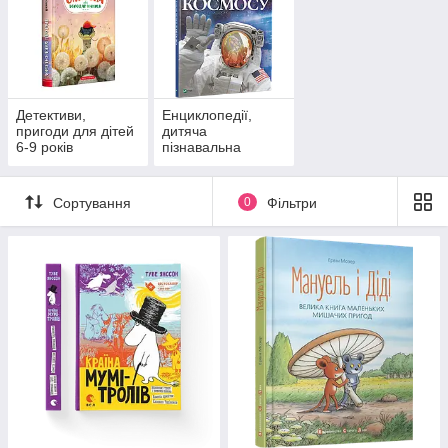
Детективи,
Енциклопедії,
пригоди для дітей
дитяча
6-9 років
пізнавальна
література для
дітей 6-9 років
Сортування
0
Фільтри