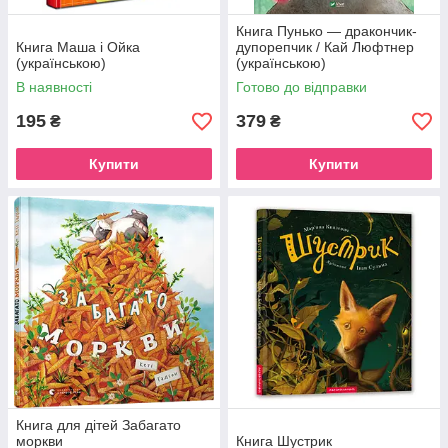
Книга Пунько — дракончик-
Книга Маша і Ойка
дупорепчик / Кай Люфтнер
(українською)
(українською)
В наявності
Готово до відправки
195
379
₴
₴
Купити
Купити
Книга для дітей Забагато
моркви
Книга Шустрик