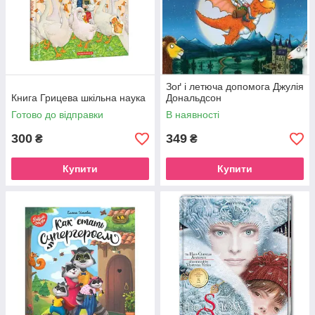
Зоґ і летюча допомога Джулія
Книга Грицева шкільна наука
Дональдсон
Готово до відправки
В наявності
300
349
₴
₴
Купити
Купити