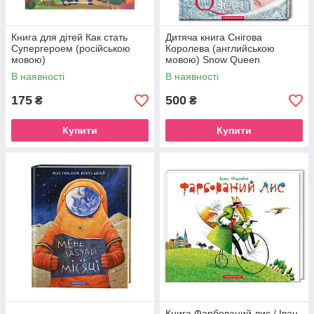
Книга для дітей Как cтать
Дитяча книга Снігова
Супергероем (російською
Королева (английською
мовою)
мовою) Snow Queen
В наявності
В наявності
175
500
₴
₴
Купити
Купити
Книга Фарбований лис / Іван