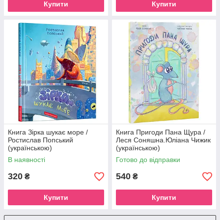
Купити
Купити
Книга Зірка шукає море /
Книга Пригоди Пана Щура /
Ростислав Попський
Леся Соняшна.Юліана Чижик
(українською)
(українською)
В наявності
Готово до відправки
320
540
₴
₴
Купити
Купити