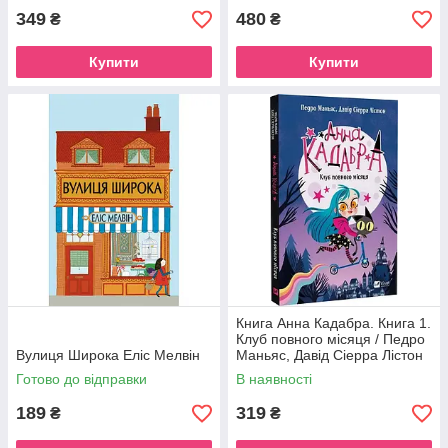
349
480
₴
₴
Купити
Купити
Книга Анна Кадабра. Книга 1.
Клуб повного місяця / Педро
Вулиця Широка Еліс Мелвін
Маньяс, Давід Сіерра Лістон
(українською)
Готово до відправки
В наявності
189
319
₴
₴