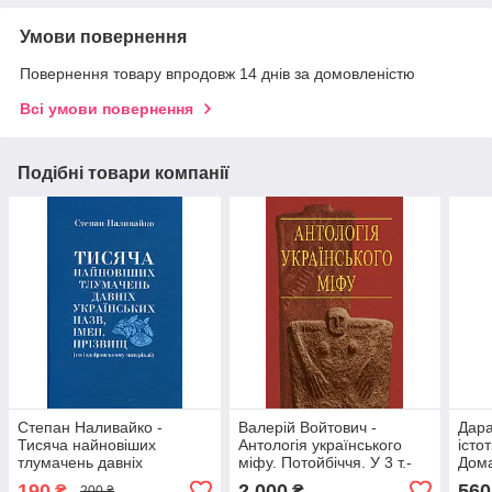
Умови повернення
Повернення товару впродовж 14 днів за домовленістю
Всі умови повернення
Подібні товари компанії
Степан Наливайко -
Валерій Войтович -
Дара
Тисяча найновіших
Антологія українського
істо
тлумачень давніх
міфу. Потойбіччя. У 3 т.-
Дома
українських назв, імен,
Том 2.
190
2 000
560
₴
₴
200 ₴