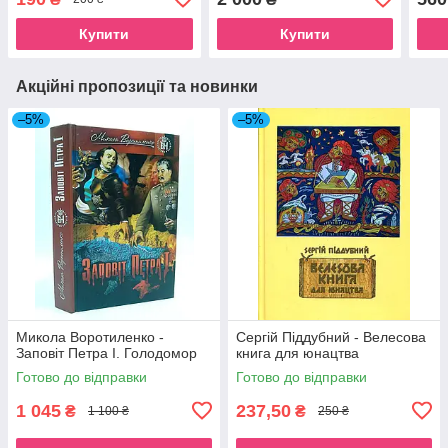
прізвищ
Купити
Купити
Акційні пропозиції та новинки
–5%
–5%
Микола Воротиленко -
Сергій Піддубний - Велесова
Заповіт Петра І. Голодомор
книга для юнацтва
Готово до відправки
Готово до відправки
1 045
237,50
₴
₴
1 100 ₴
250 ₴