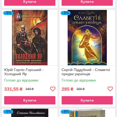
Купити
Купити
–5%
–5%
Юрій Горліс-Горський -
Сергій Піддубний - Славетні
Холодний Яр
предки українців
Готово до відправки
Готово до відправки
331,55
285
₴
₴
349 ₴
300 ₴
Купити
Купити
–5%
–5%