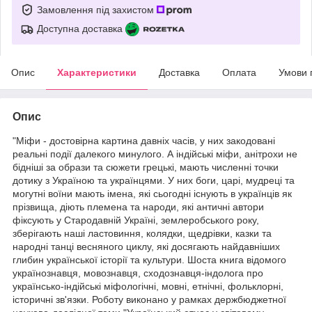
Замовлення під захистом
Доступна доставка
Опис
Характеристики
Доставка
Оплата
Умови 
Опис
"Міфи - достовірна картина давніх часів, у них закодовані
реальні події далекого минулого. А індійські міфи, анітрохи не
бідніші за образи та сюжети грецькі, мають численні точки
дотику з Україною та українцями. У них боги, царі, мудреці та
могутні воїни мають імена, які сьогодні існують в українців як
прізвища, діють племена та народи, які античні автори
фіксують у Стародавній Україні, землеробського року,
зберігають наші ластовиння, колядки, щедрівки, казки та
народні танці весняного циклу, які досягають найдавніших
глибин української історії та культури. Шоста книга відомого
українознавця, мовознавця, сходознавця-індолога про
українсько-індійські міфологічні, мовні, етнічні, фольклорні,
історичні зв'язки. Роботу виконано у рамках держбюджетної