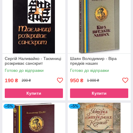
Сергій Наливайко - Таємниці
Шаян Володимир - Віра
розкриває санскрит
предків наших
Готово до відправки
Готово до відправки
190
950
₴
₴
200 ₴
1 000 ₴
Купити
Купити
–5%
–5%