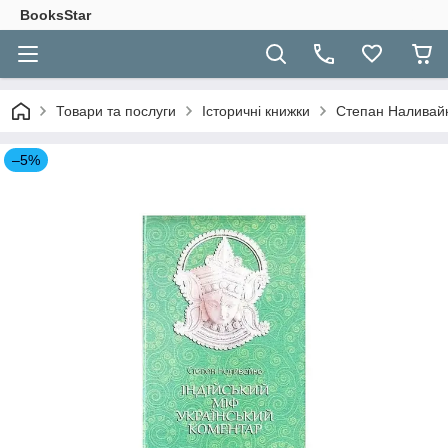
BooksStar
Товари та послуги
Історичні книжки
Степан Наливайко
–5%