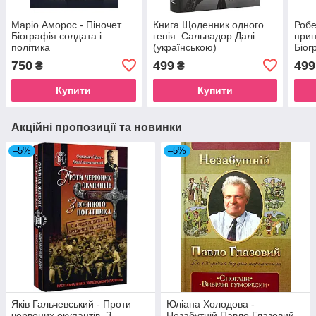
Маріо Аморос - Піночет.
Книга Щоденник одного
Робе
Біографія солдата і
генія. Сальвадор Далі
прин
політика
(українською)
Біог
750
499
499
₴
₴
Купити
Купити
Акційні пропозиції та новинки
–5%
–5%
Яків Гальчевський - Проти
Юліана Холодова -
червоних окупантів. З
Незабутній Павло Глазовий.