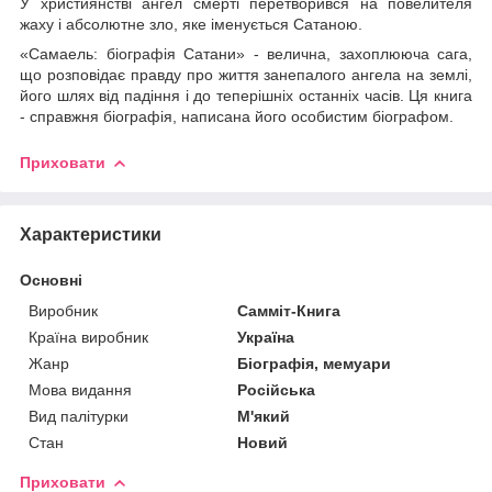
У християнстві ангел смерті перетворився на повелителя
жаху і абсолютне зло, яке іменується Сатаною.
«Самаель: біографія Сатани» - велична, захоплююча сага,
що розповідає правду про життя занепалого ангела на землі,
його шлях від падіння і до теперішніх останніх часів. Ця книга
- справжня біографія, написана його особистим біографом.
Приховати
Характеристики
Основні
Виробник
Самміт-Книга
Країна виробник
Україна
Жанр
Біографія, мемуари
Мова видання
Російська
Вид палітурки
М'який
Стан
Новий
Приховати