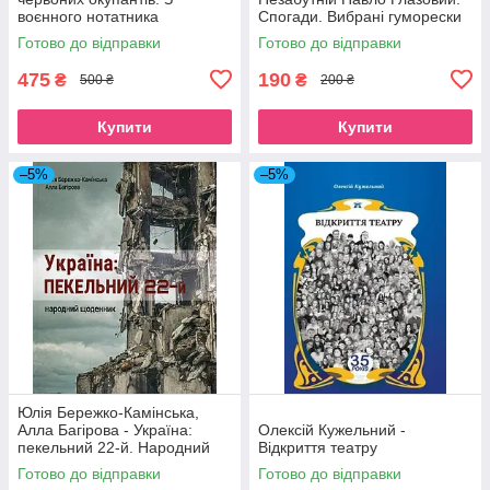
воєнного нотатника
Спогади. Вибрані гуморески
Готово до відправки
Готово до відправки
475
190
₴
₴
500 ₴
200 ₴
Купити
Купити
–5%
–5%
Юлія Бережко-Камінська,
Алла Багірова - Україна:
Олексій Кужельний -
пекельний 22-й. Народний
Відкриття театру
щоденник
Готово до відправки
Готово до відправки