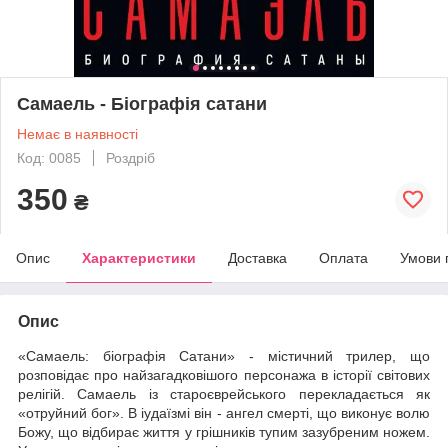
Самаель - Біографія сатани
Немає в наявності
Код: 0085
Роздріб
350
₴
Опис
Характеристики
Доставка
Оплата
Умови 
Опис
«Самаель: біографія Сатани» - містичний трилер, що
розповідає про найзагадковішого персонажа в історії світових
релігій. Самаель із староєврейського перекладається як
«отруйний бог». В іудаїзмі він - ангел смерті, що виконує волю
Божу, що відбирає життя у грішників тупим зазубреним ножем.