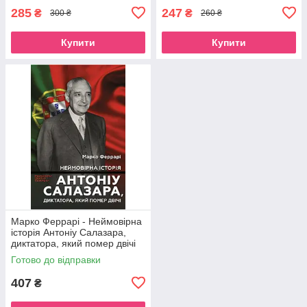
285
247
₴
₴
300 ₴
260 ₴
Купити
Купити
Марко Феррарі - Неймовірна
історія Антоніу Салазара,
диктатора, який помер двічі
Готово до відправки
407
₴