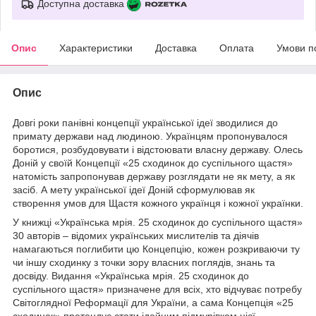
Доступна доставка
Опис
Характеристики
Доставка
Оплата
Умови п
Опис
Довгі роки панівні концепції української ідеї зводилися до
примату держави над людиною. Українцям пропонувалося
боротися, розбудовувати і відстоювати власну державу. Олесь
Доній у своїй Концепції «25 сходинок до суспільного щастя»
натомість запропонував державу розглядати не як мету, а як
засіб. А мету української ідеї Доній сформулював як
створення умов для Щастя кожного українця і кожної українки.
У книжці «Українська мрія. 25 сходинок до суспільного щастя»
30 авторів – відомих українських мислителів та діячів
намагаються поглибити цю Концепцію, кожен розкриваючи ту
чи іншу сходинку з точки зору власних поглядів, знань та
досвіду. Видання «Українська мрія. 25 сходинок до
суспільного щастя» призначене для всіх, хто відчуває потребу
Світоглядної Реформації для України, а сама Концепція «25
сходинок» претендує стати ідейним підмурівком цієї