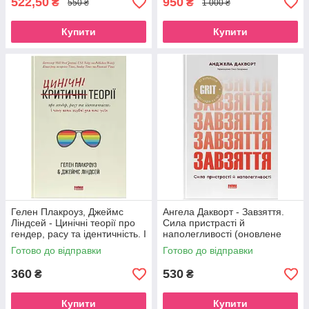
522,50
950
₴
₴
550 ₴
1 000 ₴
Купити
Купити
Гелен Плакроуз, Джеймс
Ангела Дакворт - Завзяття.
Ліндсей - Цинічні теорії про
Сила пристрасті й
гендер, расу та ідентичність. І
наполегливості (оновлене
чому вони згубні для нас усіх
видання)
Готово до відправки
Готово до відправки
360
530
₴
₴
Купити
Купити