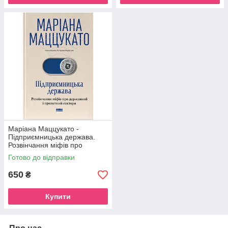
Маріана Маццукато -
Підприємницька держава.
Розвінчання міфів про
державний і приватний
Готово до відправки
сектори
650
₴
Купити