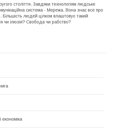
ругого століття. Завдяки технологіям людське
омунікаційна система - Мережа. Вона знає все про
. Більшість людей цілком влаштовує такий
я чи ілюзія? Свобода чи рабство?
нига
і економіка