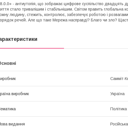
8.0.0» - антиутопія, що зображає цифрове суспільство двадцять д
иття стало тривалішим і стабільнішим. Світом править глобальна к
ожну людину, стежить, контролює, забезпечує роботою і розвагами
орядок речей. Але що таке Мережа насправді? Благо чи зло? Щаст
арактеристики
Основні
иробник
Самміт-К
раїна виробник
Україна
ематика
Політика 
ова видання
Російська