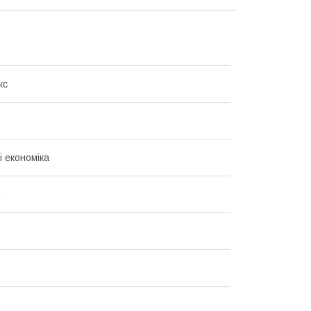
кс
і економіка