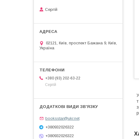
Сергій
02121, Київ, проспект Бажана 9, Київ,
Україна
+380 (93) 202-63-22
Сергій
У
т
з
р
booksstar@ukr.net
+380932026322
Х
+380932026322