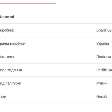
Основні
иробник
Брайт Бу
раїна виробник
Україна
ематика
Політика 
ова видання
Російська
ид палітурки
М'який
Стан
Новий