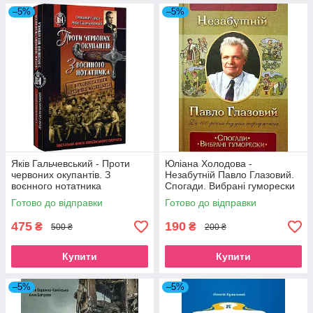
–5%
–5%
Яків Гальчевський - Проти
Юліана Холодова -
червоних окупантів. З
Незабутній Павло Глазовий.
воєнного нотатника
Спогади. Вибрані гуморески
Готово до відправки
Готово до відправки
475
190
₴
₴
500 ₴
200 ₴
Купити
Купити
–5%
–5%