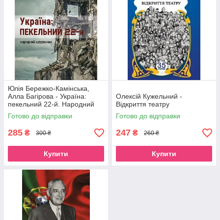
Юлія Бережко-Камінська,
Алла Багірова - Україна:
Олексій Кужельний -
пекельний 22-й. Народний
Відкриття театру
щоденник
Готово до відправки
Готово до відправки
285
247
₴
₴
300 ₴
260 ₴
Купити
Купити