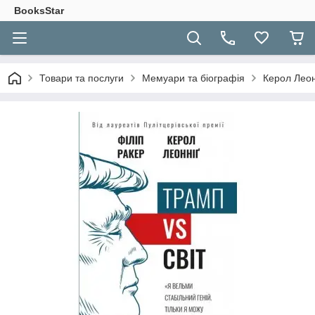
BooksStar
Товари та послуги
Мемуари та біографія
Керол Леонн