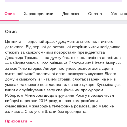
Опис
Характеристики
Доставка
Оплата
Умови п
Опис
Ця книга — рідкісний зразок документального політичного
детектива. Від першої до останньої сторінки читач невідривно
стежить за карколомними поворотами президентства
Дональда Трампа — на думку багатьох політиків та аналітиків
— найсуперечливішого очільника Сполучених Штатів Америки
за всю їхню історію. Автори поступово розгортають сцени
життя найвищої політичної еліти, показують «кухню» Білого
дому й смакують із читачем страви, сяк-так зварені на ній в
умовах жахливого невігластва головного кухаря. Кульмінацією
книги є опублікування звіту спеціальним прокурором
Робертом Міллером щодо втручання Росії у президентські
виборчі перегони 2016 року, а початком розв’язки —
сумнозвісна міжнародна телефонна розмова, що мало не
залишила Сполучені Штати без президента.
Приховати