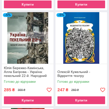
Купити
Купити
–5%
–5%
Юлія Бережко-Камінська,
Алла Багірова - Україна:
Олексій Кужельний -
пекельний 22-й. Народний
Відкриття театру
щоденник
Готово до відправки
Готово до відправки
285
247
₴
₴
300 ₴
260 ₴
Купити
Купити