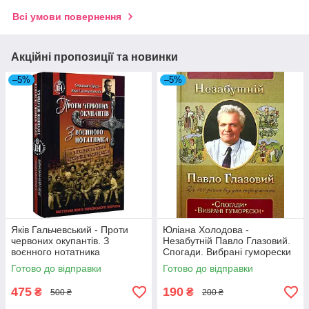
Всі умови повернення
Акційні пропозиції та новинки
–5%
–5%
Яків Гальчевський - Проти
Юліана Холодова -
червоних окупантів. З
Незабутній Павло Глазовий.
воєнного нотатника
Спогади. Вибрані гуморески
Готово до відправки
Готово до відправки
475
190
₴
₴
500 ₴
200 ₴