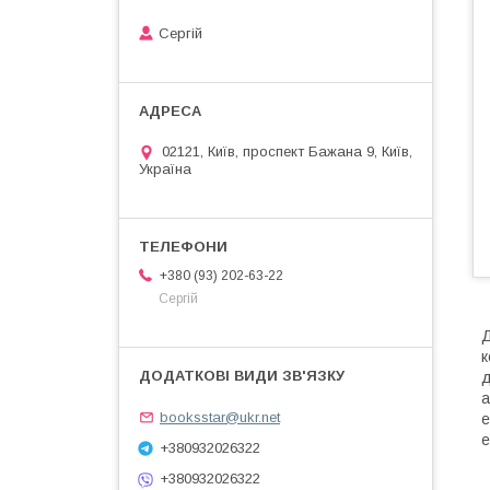
Сергій
02121, Київ, проспект Бажана 9, Київ,
Україна
+380 (93) 202-63-22
Сергій
Д
к
д
а
booksstar@ukr.net
е
е
+380932026322
+380932026322