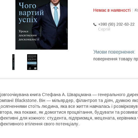
Немає в наявності
К
+380 (93) 202-63-22
Сергій
повернення товару п
овгоочікувана книга Стефана А. Шварцмана — генерального директ
омпанії Blackstone. Він — мільярдер, філантроп та діяч, думкою я
осягненнями стоїть людина, яка все життя навчалась і розмірковува
втора, яка покаже, як домогтися процвітання, будувати та розвива
фективні для кожного: студента, підприємця, мецената, керівника
фективного втілення свого потенціалу.