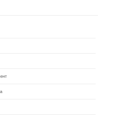
ент
ка