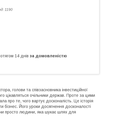
од:
1190
ротягом 14 днів
за домовленістю
ора, голови та співзасновника інвестиційної
кого цікавляться очільники держав. Проте за цими
ла про те, чого вартує досконалість. Це історія
ти бізнес. Його уроки досягнення досконалості
 чи просто людини, яка шукає шлях для