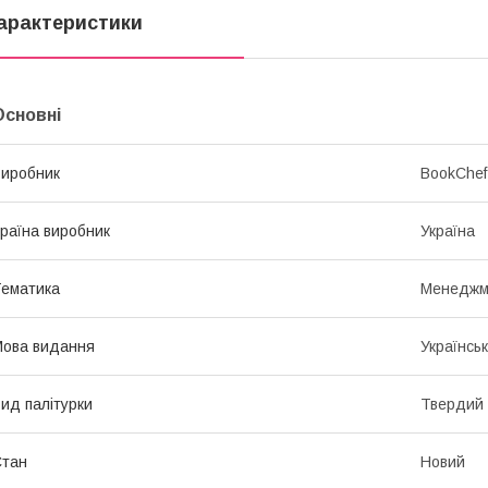
арактеристики
Основні
иробник
BookChef
раїна виробник
Україна
ематика
Менеджм
ова видання
Українсь
ид палітурки
Твердий
Стан
Новий