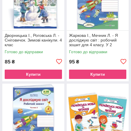
Дворницька І., Роговська Л. -
Жаркова І., Мечник Л. - Я
Сніговичок. Зимові канікули. 4
досліджую світ : робочий
клас
зошит для 4 класу. У 2
частинах, Частина 2. (до
Готово до відправки
Готово до відправки
підручника І. Жаркової )
85
95
₴
₴
Купити
Купити