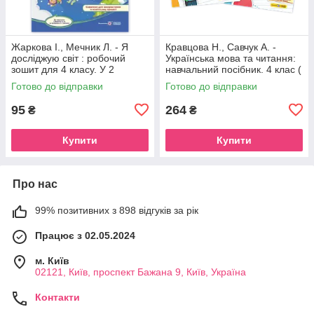
Жаркова І., Мечник Л. - Я
Кравцова Н., Савчук А. -
досліджую світ : робочий
Українська мова та читання:
зошит для 4 класу. У 2
навчальний посібник. 4 клас (
частинах, Частина 1. (до
У 4 частинах, Частини 1-2 )
Готово до відправки
Готово до відправки
підручника І. Жаркової )
95
264
₴
₴
Купити
Купити
Про нас
99% позитивних з 898 відгуків за рік
Працює з 02.05.2024
м. Київ
02121, Київ, проспект Бажана 9, Київ, Україна
Контакти