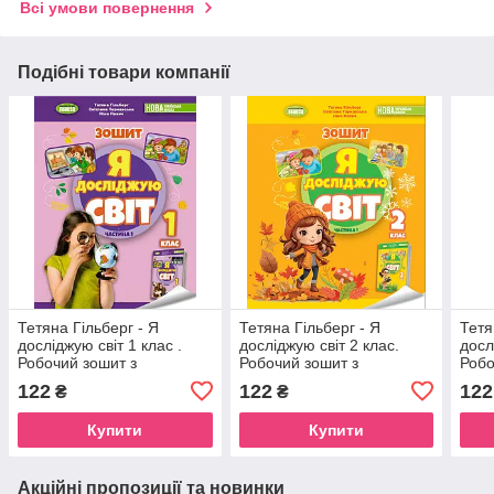
Всі умови повернення
Подібні товари компанії
Тетяна Гільберг - Я
Тетяна Гільберг - Я
Тетя
досліджую світ 1 клас .
досліджую світ 2 клас.
досл
Робочий зошит з
Робочий зошит з
Робо
інтегрованого курсу в 2-х
інтегрованого курсу,
122
122
122
₴
₴
частинах. Частина 1 НУШ
Частина 1 НУШ
Купити
Купити
Акційні пропозиції та новинки