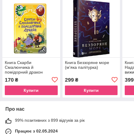
Книга Скарби
Книга Беззоряне море
Книг
Смалюнчика й
(м'яка палітурка)
Надз
помідорний дракон
вижи
Мортка М. У вирі пригод
Шпіл
170
299
399
₴
₴
(українською)
обкл
Купити
Купити
Про нас
99% позитивних з 899 відгуків за рік
Працює з 02.05.2024