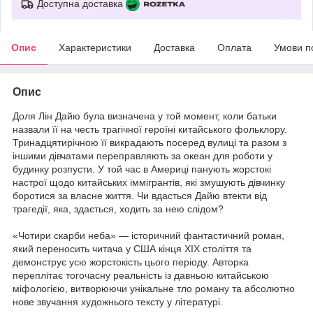
Доступна доставка
Опис
Характеристики
Доставка
Оплата
Умови п
Опис
Доля Лін Дайю була визначена у той момент, коли батьки
назвали її на честь трагічної героїні китайського фольклору.
Тринадцятирічною її викрадають посеред вулиці та разом з
іншими дівчатами переправляють за океан для роботи у
будинку розпусти. У той час в Америці панують жорстокі
настрої щодо китайських іммігрантів, які змушують дівчинку
боротися за власне життя. Чи вдасться Дайю втекти від
трагедії, яка, здається, ходить за нею слідом?
«Чотири скарби неба» — історичний фантастичний роман,
який переносить читача у США кінця ХІХ століття та
демонструє усю жорстокість цього періоду. Авторка
переплітає тогочасну реальність із давньою китайською
міфологією, витворюючи унікальне тло роману та абсолютно
нове звучання художнього тексту у літературі.