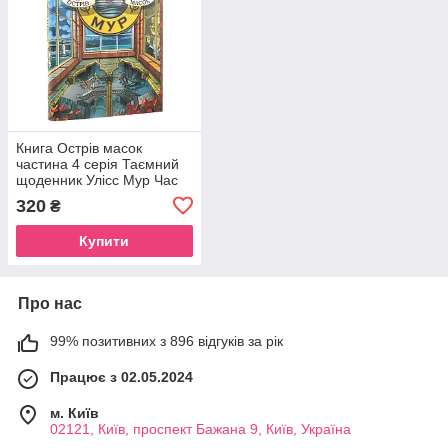
Книга Острів масок
частина 4 серія Таємний
щоденник Улісс Мур Час
фентезі Світовий
320
₴
бестселер
Купити
Про нас
99% позитивних з 896 відгуків за рік
Працює з 02.05.2024
м. Київ
02121, Київ, проспект Бажана 9, Київ, Україна