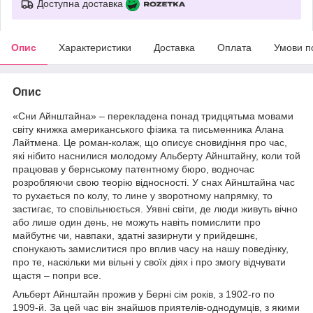
Доступна доставка
Опис
Характеристики
Доставка
Оплата
Умови п
Опис
«Сни Айнштайна» – перекладена понад тридцятьма мовами
світу книжка американського фізика та письменника Алана
Лайтмена. Це роман-колаж, що описує сновидіння про час,
які нібито наснилися молодому Альберту Айнштайну, коли той
працював у бернському патентному бюро, водночас
розробляючи свою теорію відносності. У снах Айнштайна час
то рухається по колу, то лине у зворотному напрямку, то
застигає, то сповільнюється. Уявні світи, де люди живуть вічно
або лише один день, не можуть навіть помислити про
майбутнє чи, навпаки, здатні зазирнути у прийдешнє,
спонукають замислитися про вплив часу на нашу поведінку,
про те, наскільки ми вільні у своїх діях і про змогу відчувати
щастя – попри все.
Альберт Айнштайн прожив у Берні сім років, з 1902-го по
1909-й. За цей час він знайшов приятелів-однодумців, з якими