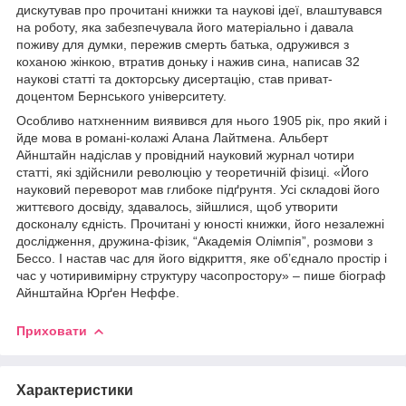
дискутував про прочитані книжки та наукові ідеї, влаштувався
на роботу, яка забезпечувала його матеріально і давала
поживу для думки, пережив смерть батька, одружився з
коханою жінкою, втратив доньку і нажив сина, написав 32
наукові статті та докторську дисертацію, став приват-
доцентом Бернського університету.
Особливо натхненним виявився для нього 1905 рік, про який і
йде мова в романі-колажі Алана Лайтмена. Альберт
Айнштайн надіслав у провідний науковий журнал чотири
статті, які здійснили революцію у теоретичній фізиці. «Його
науковий переворот мав глибоке підґрунтя. Усі складові його
життєвого досвіду, здавалось, зійшлися, щоб утворити
досконалу єдність. Прочитані у юності книжки, його незалежні
дослідження, дружина-фізик, “Академія Олімпія”, розмови з
Бессо. І настав час для його відкриття, яке об’єднало простір і
час у чотиривимірну структуру часопростору» – пише біограф
Айнштайна Юрґен Неффе.
Приховати
Характеристики