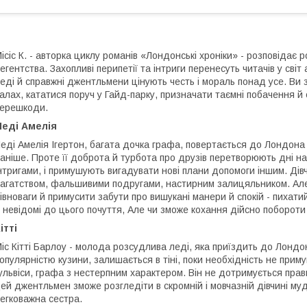
ісіс К. - авторка циклу романів «Лондонські хроніки» - розповідає р
егентства. Захопливі перипетії та інтриги перенесуть читачів у сві
еді й справжні джентльмени цінують честь і мораль понад усе. Ви
алах, кататися поруч у Гайд-парку, призначати таємні побачення й 
ерешкоди.
Леді Амелія
еді Амелія Ігертон, багата дочка графа, повертається до Лондона
аніше. Проте її доброта й турбота про друзів перетворюють дні н
нтригами, і примушують вигадувати нові плани допомоги іншим. Дів
агатством, фальшивими подругами, настирним залицяльником. Ал
івноваги й примусити забути про вишукані манери й спокій - пихати
 невідомі до цього почуття, Але чи зможе кохання дійсно побороти
ітті
іс Кітті Барлоу - молода розсудлива леді, яка приїздить до Лондо
опулярністю кузини, залишається в тіні, поки необхідність не прим
ульвіси, графа з нестерпним характером. Він не дотримується прави
ей джентльмен зможе розгледіти в скромній і мовчазній дівчині муд
егковажна сестра.