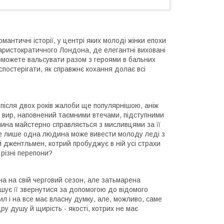
омантичні історії, у центрі яких молоді жінки епохи
т аристократичного Лондона, де елегантні виховані
 зможете вальсувати разом з героями в бальних
спостерігати, як справжнє кохання долає всі
 після двох років жалоби ще популярнішою, аніж
а вир, наповнений таємними втечами, підступними
чина майстерно справляється з мисливцями за її
е лише одна людина може вивести молоду леді з
й джентльмен, котрий пробуджує в ній усі страхи
 різні перепони?
на на свій черговий сезон, але затьмарена
ушує її звернутися за допомогою до відомого
л і на все має власну думку, але, можливо, саме
ру душу й щирість - якості, котрих не має