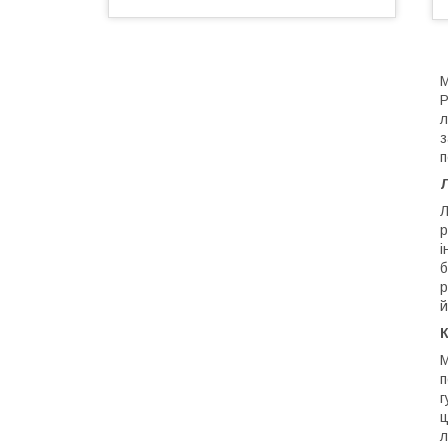
М
Р
л
з
п
Л
р
і
б
р
й
К
М
п
г
ц
л