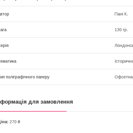
втор
Пані К.
ага
130 гр.
ерія
Лондонсь
ематика
Історичн
ип поліграфічного паперу
Офсетна
нформація для замовлення
іна:
270 ₴