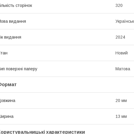
ількість сторінок
320
ова видання
Українсь
ік видання
2024
Стан
Новий
ип поверхні паперу
Матова
Формат
Довжина
20 мм
Ширина
13 мм
Користувальницькі характеристики