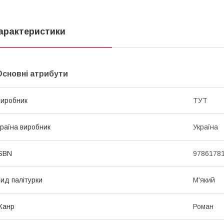
арактеристики
Основні атрибути
иробник
ТУТ
раїна виробник
Україна
SBN
9786178
ид палітурки
М'який
Жанр
Роман