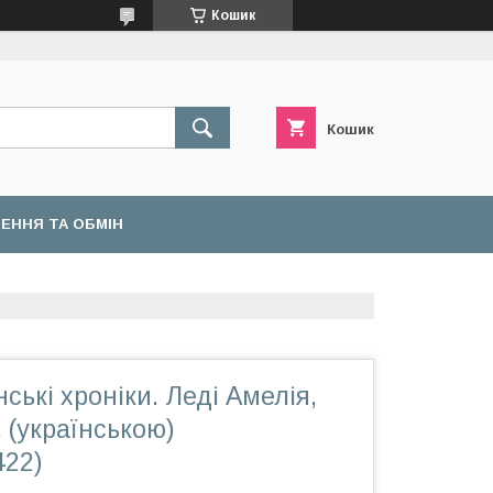
Кошик
Кошик
ЕННЯ ТА ОБМІН
ські хроніки. Леді Амелія,
К. (українською)
422)