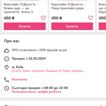
Керолайн О'Доног'ю -
Керолайн О'Доног'ю -
Книг
Кожен дар — це
Наші приховані дари
що з
прокляття. Книга 3
Керо
450
450
450
₴
₴
Купити
Купити
Про нас
99% позитивних з 898 відгуків за рік
Працює з 02.05.2024
м. Київ
02121, Київ, проспект Бажана 9, Київ, Україна
Контакти
Сьогодні працює з 08:00 до 22:00
Показати весь графік роботи