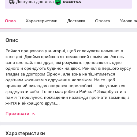
Доступна доставка
Опис
Характеристики
Доставка
Оплата
Умови п
Опис
Рейчел працювала у книгарні, щоб сплачувати навчання в
коле джі. Джеймз прийшов як тимчасовий помічник. Аж ось
вони вже найліпші друзі, які розуміють і доповнюють одне
одного й орендують будинок на двох. Рейчел із першого курсу
впадає за доктором Бірном, але вона не тішитиметься
одвітним коханням з одруженим чоловіком. Не те щоб
принадний викладач опирався перелюбові — він утомив ся
зраджувати себе. То що має робити Рейчел? Закарбувати в
пам’я ті поцілунок, покладений назавжди прогнати таємниці з
життя н айкращого друга…
Приховати
Характеристики