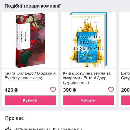
Подібні товари компанії
Книга Орландо / Вірджинія
Книга Зозулина земля за
Енто
Вулф (українською)
хмарами / Ентоні Дорр
Суку
(українською)
420
390
200
₴
₴
Купити
Купити
Про нас
99% позитивних з 899 відгуків за рік