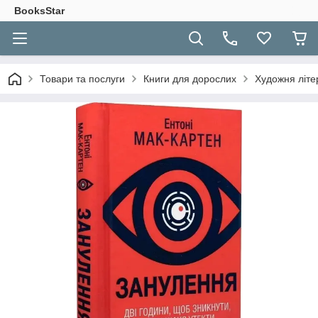
BooksStar
Товари та послуги
Книги для дорослих
Художня літе