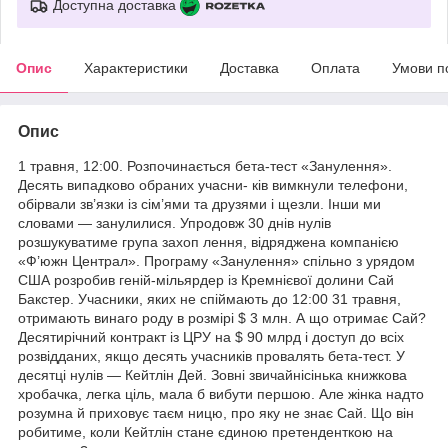
Доступна доставка
Опис
Характеристики
Доставка
Оплата
Умови п
Опис
1 травня, 12:00. Розпочинається бета-тест «Занулення».
Десять випадково обраних учасни- ків вимкнули телефони,
обірвали зв’язки із сім’ями та друзями і щезли. Інши ми
словами — занулилися. Упродовж 30 днів нулів
розшукуватиме група захоп лення, відряджена компанією
«Ф’южн Централ». Програму «Занулення» спільно з урядом
США розробив геній-мільярдер із Кремнієвої долини Сай
Бакстер. Учасники, яких не спіймають до 12:00 31 травня,
отримають винаго роду в розмірі $ 3 млн. А що отримає Сай?
Десятирічний контракт із ЦРУ на $ 90 млрд і доступ до всіх
розвідданих, якщо десять учасників провалять бета-тест. У
десятці нулів — Кейтлін Дей. Зовні звичайнісінька книжкова
хробачка, легка ціль, мала б вибути першою. Але жінка надто
розумна й приховує таєм ницю, про яку не знає Сай. Що він
робитиме, коли Кейтлін стане єдиною претенденткою на