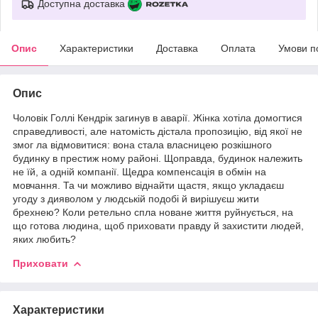
Доступна доставка
Опис
Характеристики
Доставка
Оплата
Умови п
Опис
Чоловік Голлі Кендрік загинув в аварії. Жінка хотіла домогтися
справедливості, але натомість дістала пропозицію, від якої не
змог ла відмовитися: вона стала власницею розкішного
будинку в престиж ному районі. Щоправда, будинок належить
не їй, а одній компанії. Щедра компенсація в обмін на
мовчання. Та чи можливо віднайти щастя, якщо укладаєш
угоду з дияволом у людській подобі й вирішуєш жити
брехнею? Коли ретельно спла новане життя руйнується, на
що готова людина, щоб приховати правду й захистити людей,
яких любить?
Приховати
Характеристики