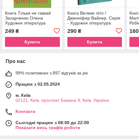
Книга Тільки не гавкай
Книга Велике літо /
Книг
Захарченко Олена
Дженніфер Вайнер. Серія
Магі
Художня література
- Художня література
Робі
(українською)
літе
249
290
160
₴
₴
Купити
Купити
Про нас
99% позитивних з 897 відгуків за рік
Працює з 02.05.2024
м. Київ
02121, Київ, проспект Бажана 9, Київ, Україна
Контакти
Сьогодні працює з 08:00 до 22:00
Показати весь графік роботи