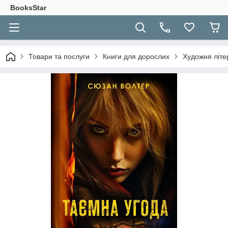
BooksStar
Товари та послуги
Книги для дорослих
Художня літе