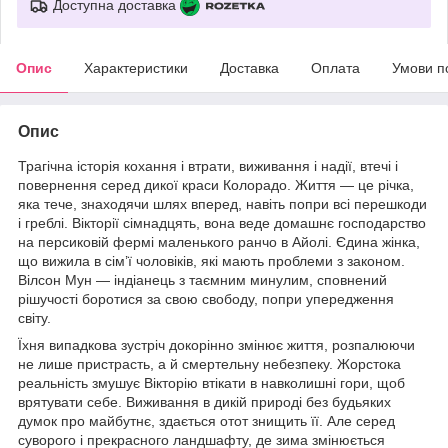
Доступна доставка
Опис
Характеристики
Доставка
Оплата
Умови п
Опис
Трагічна історія кохання і втрати, виживання і надії, втечі і
повернення серед дикої краси Колорадо. Життя — це річка,
яка тече, знаходячи шлях вперед, навіть попри всі перешкоди
і греблі. Вікторії сімнадцять, вона веде домашнє господарство
на персиковій фермі маленького ранчо в Айолі. Єдина жінка,
що вижила в сім’ї чоловіків, які мають проблеми з законом.
Вілсон Мун — індіанець з таємним минулим, сповнений
рішучості боротися за свою свободу, попри упередження
світу.
Їхня випадкова зустріч докорінно змінює життя, розпалюючи
не лише пристрасть, а й смертельну небезпеку. Жорстока
реальність змушує Вікторію втікати в навколишні гори, щоб
врятувати себе. Виживання в дикій природі без будьяких
думок про майбутнє, здається отот знищить її. Але серед
суворого і прекрасного ландшафту, де зима змінюється