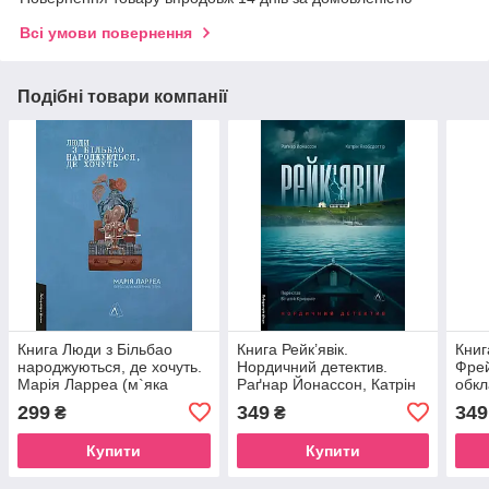
Всі умови повернення
Подібні товари компанії
Книга Люди з Більбао
Книга Рейк’явік.
Книг
народжуються, де хочуть.
Нордичний детектив.
Фрей
Марія Ларреа (м`яка
Раґнар Йонассон, Катрін
обкл
обкладинка) (українською)
Якобсдоттір (м`яка
299
349
349
₴
₴
обкладинка) (українською)
Купити
Купити