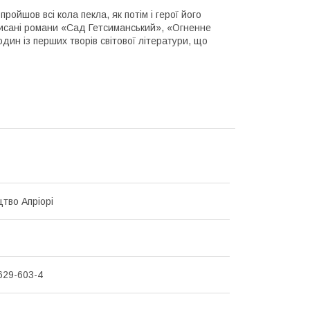
пройшов всі кола пекла, як потім і герої його
писані романи «Сад Гетсиманський», «Огненне
один із перших творів світової літератури, що
тво Апріорі
629-603-4