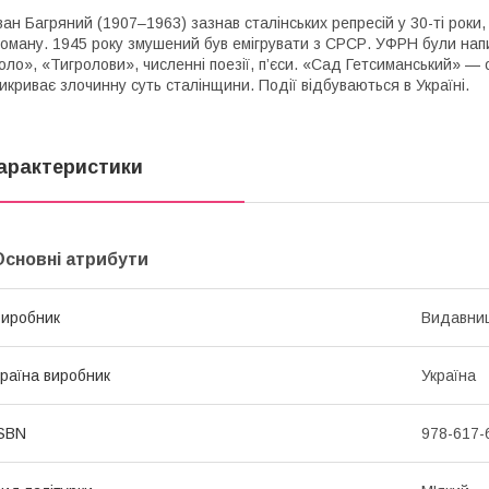
ван Багряний (1907–1963) зазнав сталінських репресій у 30-ті роки, 
оману. 1945 року змушений був емігрувати з СРСР. УФРН були на
оло», «Тигролови», численні поезії, п’єси. «Сад Гетсиманський» — 
икриває злочинну суть сталінщини. Події відбуваються в Україні.
арактеристики
Основні атрибути
иробник
Видавниц
раїна виробник
Україна
SBN
978-617-