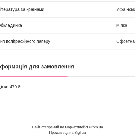
ітература за країнами
Українсь
Обкладинка
М'яка
ип поліграфічного паперу
Офсетна
нформація для замовлення
іна:
470 ₴
Сайт створений на маркетплейсі
Prom.ua
Продавець на Bigl.ua