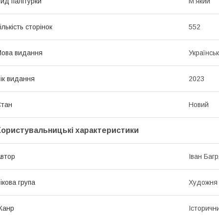
ид палітурки
М'який
ількість сторінок
552
ова видання
Українсь
ік видання
2023
Стан
Новий
Користувальницькі характеристики
втор
Іван Баг
ікова група
Художня 
Жанр
Історичн