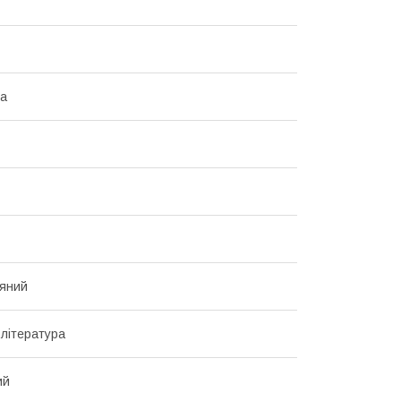
ка
ряний
література
ий