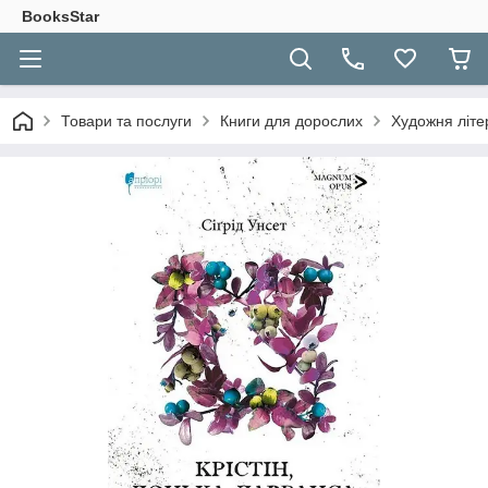
BooksStar
Товари та послуги
Книги для дорослих
Художня літе