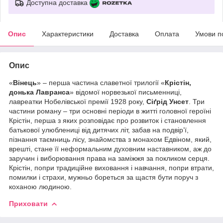
Доступна доставка
Опис
Характеристики
Доставка
Оплата
Умови п
Опис
«
Вінець
» – перша частина славетної трилогії «
Крістін,
донька Лавранса
» відомої норвезької письменниці,
лавреатки Нобелівської премії 1928 року,
Сіґрід Унсет
. Три
частини роману – три основні періоди в житті головної героїні
Крістін, перша з яких розповідає про розвиток і становлення
батькової улюблениці від дитячих літ, забав на подвір’ї,
пізнання таємниць лісу, знайомства з монахом Едвіном, який,
врешті, стане її неформальним духовним наставником, аж до
заручин і виборювання права на заміжжя за покликом серця.
Крістін, попри традиційне виховання і навчання, попри втрати,
помилки і страхи, мужньо бореться за щастя бути поруч з
коханою людиною.
Приховати