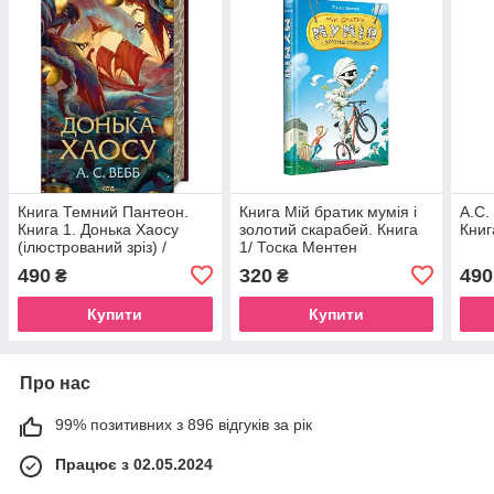
Книга Темний Пантеон.
Книга Мій братик мумія і
А.С.
Книга 1. Донька Хаосу
золотий скарабей. Книга
Книг
(ілюстрований зріз) /
1/ Тоска Ментен
А.С.Вебб (українською)
(українською)
490
320
490
₴
₴
Купити
Купити
Про нас
99% позитивних з 896 відгуків за рік
Працює з 02.05.2024