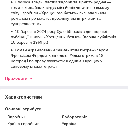
Спокуса влади, пастки жадоби та вірність родині —
теми, які знайшли відгук мільйонів читачів по всьому
світу і зробили «Хрещеного батька» визначальним
романом про мафію, просякнутим інтригами та
суперечностями.
10 березня 2024 року було 55 років з дня першої
публікації книжки «Хрещений батько» (перша публікація
10 березня 1969 р.)
Роман екранізований знаменитим кінорежисером
Френсісом Фордом Копполою. Фільм отримав 19
нагород і по праву вважається одним з кращих у
світовому кінематографі.
Приховати
Характеристики
Основні атрибути
Виробник
Лабораторія
Країна виробник
Україна