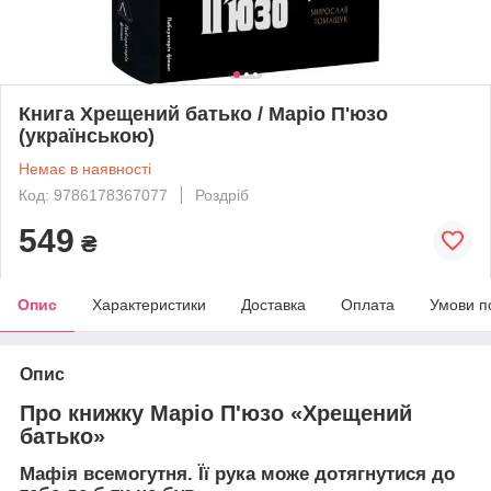
Книга Хрещений батько / Маріо П'юзо
(українською)
Немає в наявності
Код: 9786178367077
Роздріб
549
₴
Опис
Характеристики
Доставка
Оплата
Умови п
Опис
Про книжку Маріо П'юзо «Хрещений
батько»
Мафія всемогутня. Її рука може дотягнутися до