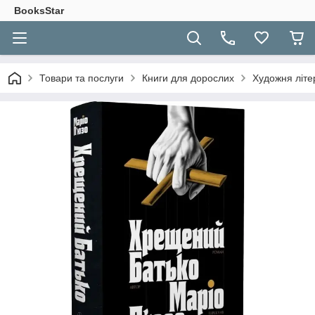
BooksStar
Товари та послуги
Книги для дорослих
Художня літе