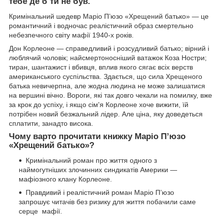
тебе де б ти не був.
Кримінальний шедевр Маріо П’юзо «Хрещений батько» — це
романтичний і водночас реалістичний образ смертельно
небезпечного світу мафії 1940-х років.
Дон Корлеоне — справедливий і розсудливий батько; вірний і
люблячий чоловік; найсмертоносніший ватажок Коза Ностри;
тиран, шантажист і вбивця, вплив якого сягає всіх верств
американського суспільства. Здається, що сила Хрещеного
батька невичерпна, але жодна людина не може залишатися
на вершині вічно. Вороги, які так довго чекали на помилку, вже
за крок до успіху, і якщо сім'я Корлеоне хоче вижити, їй
потрібен новий безжальний лідер. Але ціна, яку доведеться
сплатити, занадто висока.
Чому варто прочитати книжку Маріо П’юзо
«Хрещений батько»?
Кримінальний роман про життя одного з
наймогутніших злочинних синдикатів Америки —
мафіозного клану Корлеоне.
Правдивий і реалістичний роман Маріо П’юзо
запрошує читачів без ризику для життя побачили саме
серце мафії.