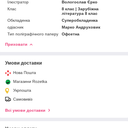
Ілюстратор
Вологослав Єрко
Клас
8 клас | Зарубіжна
література 8 клас
Обкладинка
Суперобкладинка
одіасник
Марко Андруховик
Тип поліграфічного паперу
Офсетна
Приховати
Умови доставки
Нова Пошта
Магазини Rozetka
Укрпошта
Самовивіз
Всі умови доставки