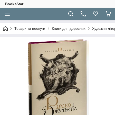
BooksStar
Товари та послуги
Книги для дорослих
Художня літе