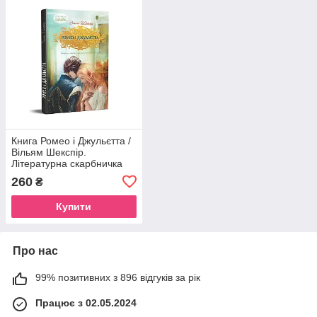
Книга Ромео і Джульєтта /
Вільям Шекспір.
Літературна скарбничка
(9786176297963)
260
₴
(українською)
Купити
Про нас
99% позитивних з 896 відгуків за рік
Працює з 02.05.2024