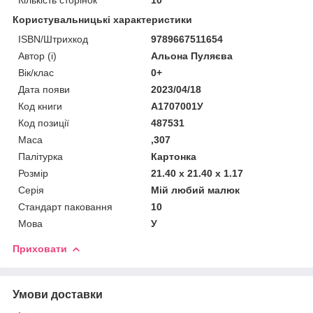
Користувальницькі характеристики
ISBN/Штрихкод
9789667511654
Автор (і)
Альона Пуляєва
Вік/клас
0+
Дата появи
2023/04/18
Код книги
А1707001У
Код позиції
487531
Маса
,307
Палітурка
Картонка
Розмір
21.40 x 21.40 x 1.17
Серія
Мій любий малюк
Стандарт паковання
10
Мова
У
Приховати
Умови доставки