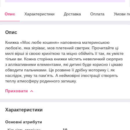
Опис
Характеристики
Доставка
Оплата
Умови п
Опис
Книжка «Моє любе кошеня» наповнена материнською
любов’ю, яка зігріває, мов плетений светрик. Прочитайте ці
милі вірші зі своєю крихіткою та міцно обійміть її так, як умієте
тільки ви. Кожна сторінка книжки містить невеличкий сюрприз
з аплікативними елементами, які дитині буде корисно і цікаво
обводити пальчиками. Це розвине її дрібну моторику і, як
наслідок, уяву та пам’ять. А неймовірні ілюстрації створять
теплу атмосферу родинного затишку.
Приховати
Характеристики
Основні атрибути
Кількість сторінок
10