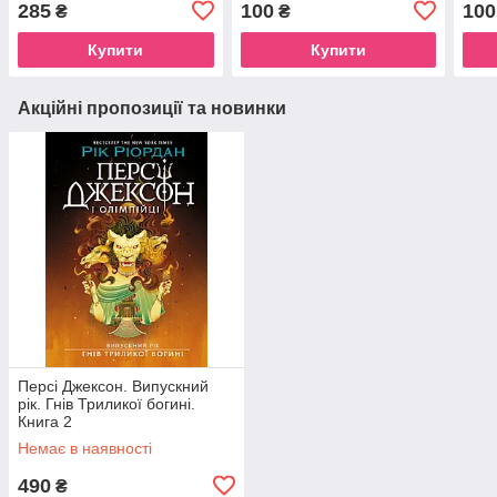
285
100
100
₴
₴
Купити
Купити
Акційні пропозиції та новинки
Персі Джексон. Випускний
рік. Гнів Триликої богині.
Книга 2
Немає в наявності
490
₴