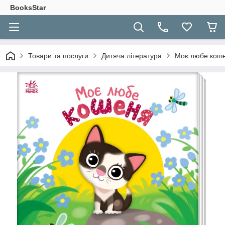
BooksStar
Товари та послуги
Дитяча література
Моє любе кош