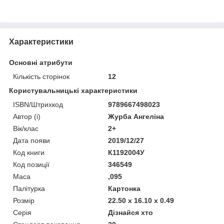
Характеристики
Основні атрибути
Кількість сторінок
12
Користувальницькі характеристики
ISBN/Штрихкод
9789667498023
Автор (і)
Журба Ангеліна
Вік/клас
2+
Дата появи
2019/12/27
Код книги
К1192004У
Код позиції
346549
Маса
,095
Палітурка
Картонка
Розмір
22.50 x 16.10 x 0.49
Серія
Дізнайся хто