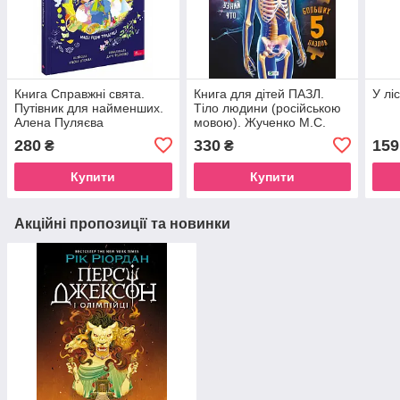
Книга Справжні свята.
Книга для дітей ПАЗЛ.
У ліс
Путівник для найменших.
Тіло людини (російською
Алена Пуляєва
мовою). Жученко М.С.
(українською)
Для найменніших.
280
330
159
₴
₴
Купити
Купити
Акційні пропозиції та новинки