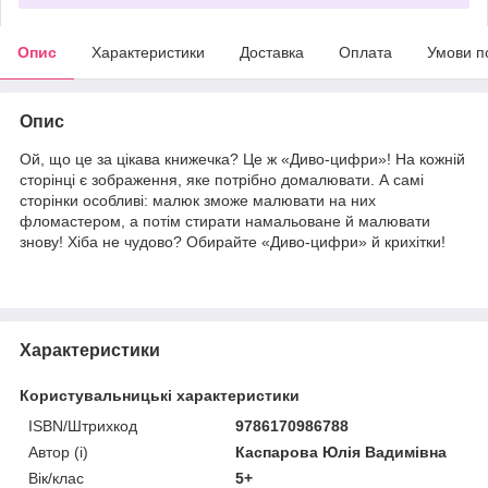
Опис
Характеристики
Доставка
Оплата
Умови п
Опис
Ой, що це за цікава книжечка? Це ж «Диво-цифри»! На кожній
сторінці є зображення, яке потрібно домалювати. А самі
сторінки особливі: малюк зможе малювати на них
фломастером, а потім стирати намальоване й малювати
знову! Хіба не чудово? Обирайте «Диво-цифри» й крихітки!
Характеристики
Користувальницькі характеристики
ISBN/Штрихкод
9786170986788
Автор (і)
Каспарова Юлія Вадимівна
Вік/клас
5+