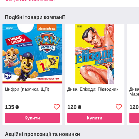
Подібні товари компанії
Цифри (пазлики, ЩП)
Дива. Епізоди: Підводник
Дива
Мар
135
120
120
₴
₴
Купити
Купити
Акційні пропозиції та новинки