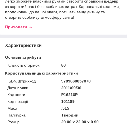
легко зможете власними руками створити справжній шедевр
за короткий час і без особливих витрат. Карнавальні костюми,
пропоновані до вашої уваги, потішать вашу дитину та
створять особливу атмосферу свята!
Приховати
Характеристики
Основні атрибути
Кількість сторінок
80
Користувальницькі характеристики
ISBN/Штрихкод
9789660857070
Дата появи
2011/09/30
Код книги
Р16216Р
Код позиції
101189
Маса
,515
Палітурка
Твердий
Розмір
29.00 x 22.00 x 0.90