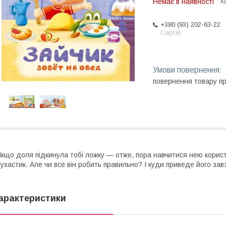
Немає в наявності
К
+380 (93) 202-63-22
Сергій
повернення товару п
кщо доля підкинула тобі ложку — отже, пора навчитися нею корист
ухастик. Але чи все він робить правильно? І куди приведе його завз
арактеристики