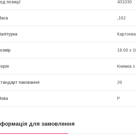
од позиції
431030
Маса
,162
алітурка
Картонка
озмір
18.00 x 1
ерія
Книжка з
тандарт паковання
20
Мова
Р
нформація для замовлення