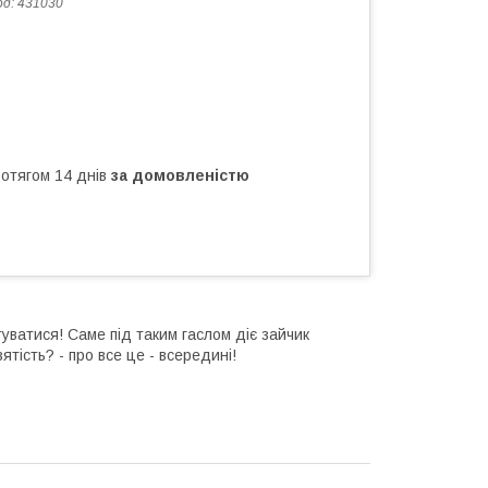
од:
431030
ротягом 14 днів
за домовленістю
уватися! Саме під таким гаслом діє зайчик
ятість? - про все це - всередині!