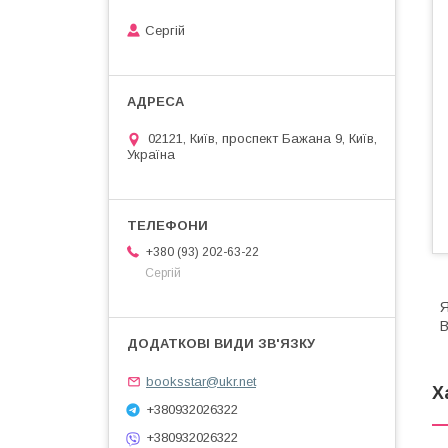
Сергій
02121, Київ, проспект Бажана 9, Київ,
Україна
+380 (93) 202-63-22
Сергій
Я
В
booksstar@ukr.net
Х
+380932026322
+380932026322