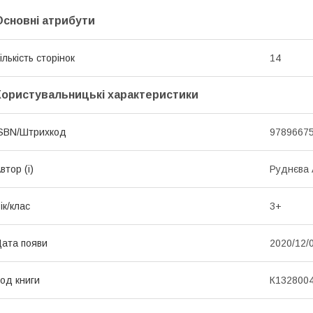
Основні атрибути
ількість сторінок
14
Користувальницькі характеристики
SBN/Штрихкод
9789667
втор (і)
Руднєва 
ік/клас
3+
ата появи
2020/12/
од книги
К132800