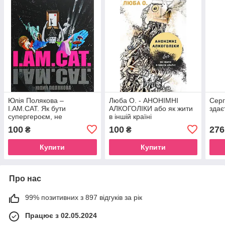
Юлія Полякова –
Люба О. - АНОНІМНІ
Серг
I.AM.CAT. Як бути
АЛКОГОЛІКИ або як жити
здає
супергероєм, не
в іншій країні
привертаючи уваги
100
100
276
₴
₴
санітарів
Купити
Купити
Про нас
99% позитивних з 897 відгуків за рік
Працює з 02.05.2024