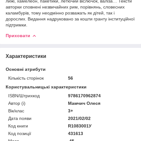
лижі, хамелеон, пакетики, летючий віслючок, валіза… Тексти
авторки сповнені незвичайних рим, порівнянь, словесних
каламбурів, тому неодмінно розважать як дітей, так і
дорослих. Видання надруковано за кошти гранту інституційної
підтримки.
Приховати
Характеристики
Основні атрибути
Кількість сторінок
56
Користувальницькі характеристики
ISBN/Штрихкод
9786170962874
Автор (і)
Мамчич Олеся
Вік/клас
3+
Дата появи
2021/02/02
Код книги
R1083001У
Код позиції
431613
Маса
,45