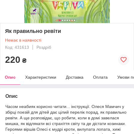
Як правильно ревіти
Немає в наявності
Код: 431613
Роздріб
220
₴
Опис
Характеристики
Доставка
Оплата
Умови п
Опис
Часом неабияк корисно читати... інструкції. Олеся Мамчич у
збірці поезій для дітей дає цілий перелік порад, як правильно
ревіти. А ще розповідає, що робити, коли в домі завелася
мишка, як відлякати всі страхіття світу та де дістати козинаки.
Героями віршів Олесі є мудрі кроти, вилупата лопата, хижі