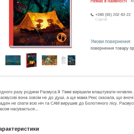
Немає в наявності
К
+380 (93) 202-63-22
Сергій
повернення товару п
дного разу родини Расмуса й Тіммі вирішили влаштувати ночівлю
асмусові вона зовсім не до душі, а ще мама Рекс сказала, що вночі бу
аден не спати всю ніч та САМ вирушив до Болотяного лісу. Расмус
асом насувається…
арактеристики