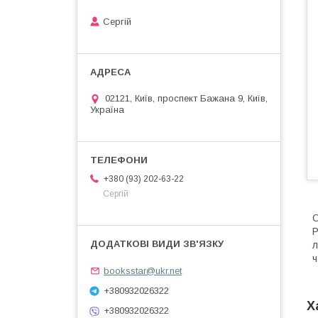
Сергій
02121, Київ, проспект Бажана 9, Київ,
Україна
+380 (93) 202-63-22
Сергій
О
Р
л
ч
booksstar@ukr.net
+380932026322
Х
+380932026322