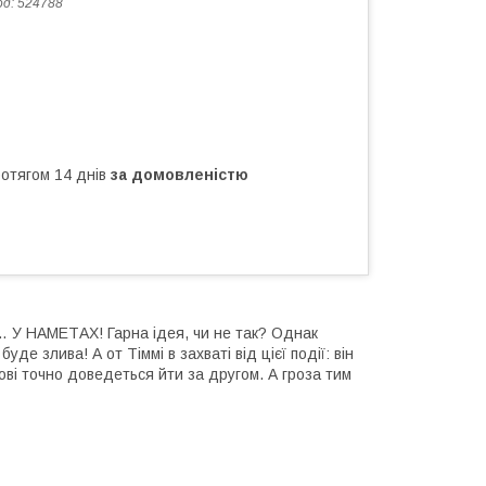
од:
524788
ротягом 14 днів
за домовленістю
… У НАМЕТАХ! Гарна ідея, чи не так? Однак
де злива! А от Тіммі в захваті від цієї події: він
ові точно доведеться йти за другом. А гроза тим