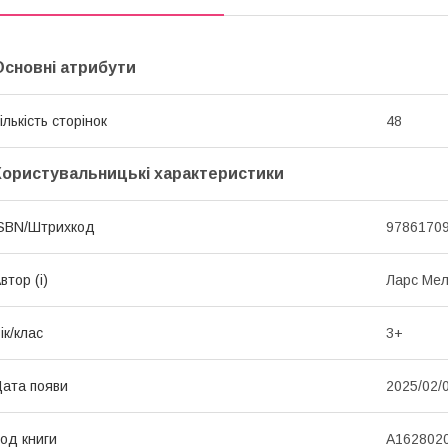
Основні атрибути
ількість сторінок
48
Користувальницькі характеристики
SBN/Штрихкод
9786170
втор (і)
Ларс Ме
ік/клас
3+
ата появи
2025/02/
од книги
А162802