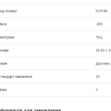
од позиції
524788
Маса
,455
алітурка
7БЦ
озмір
26.80 x 2
ерія
Друзяки-
тандарт паковання
10
Мова
У
нформація для замовлення