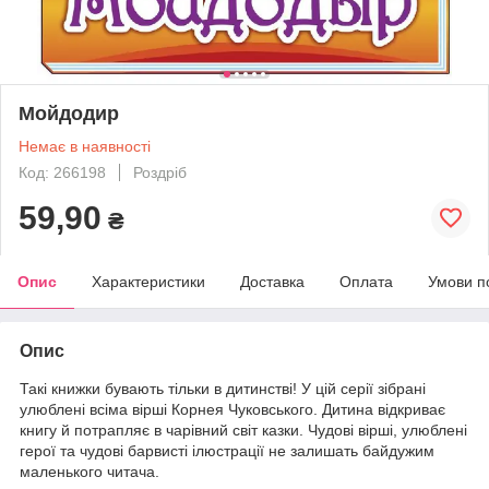
Мойдодир
Немає в наявності
Код: 266198
Роздріб
59,90
₴
Опис
Характеристики
Доставка
Оплата
Умови п
Опис
Такі книжки бувають тільки в дитинстві! У цій серії зібрані
улюблені всіма вірші Корнея Чуковського. Дитина відкриває
книгу й потрапляє в чарівний світ казки. Чудові вірші, улюблені
герої та чудові барвисті ілюстрації не залишать байдужим
маленького читача.