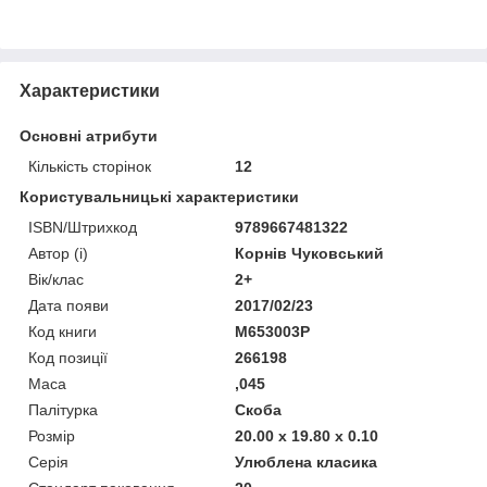
Характеристики
Основні атрибути
Кількість сторінок
12
Користувальницькі характеристики
ISBN/Штрихкод
9789667481322
Автор (і)
Корнів Чуковський
Вік/клас
2+
Дата появи
2017/02/23
Код книги
М653003Р
Код позиції
266198
Маса
,045
Палітурка
Скоба
Розмір
20.00 x 19.80 x 0.10
Серія
Улюблена класика