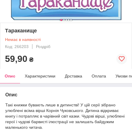
Тараканище
Немає в наявності
Код: 266203
Роздріб
59,90
₴
Опис
Характеристики
Доставка
Оплата
Умови п
Опис
Такі книжки бувають лише в дитинстві! У цій серії зібрано
улюблені всіма вірші Корнія Чуковського. Дитина відкриває
книгу і потрапляє в чарівний світ казки. Чудові вірші, улюблені
герої і чудові барвисті ілюстрації не залишать байдужим
маленького читача.