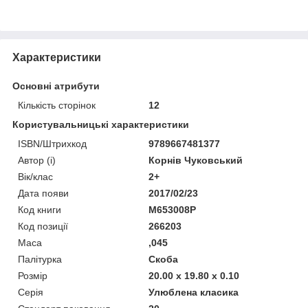
Характеристики
Основні атрибути
Кількість сторінок
12
Користувальницькі характеристики
ISBN/Штрихкод
9789667481377
Автор (і)
Корнів Чуковський
Вік/клас
2+
Дата появи
2017/02/23
Код книги
М653008Р
Код позиції
266203
Маса
,045
Палітурка
Скоба
Розмір
20.00 x 19.80 x 0.10
Серія
Улюблена класика