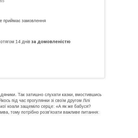
65
не приймає замовлення
ротягом 14 днів
за домовленістю
ьодяники. Так затишно слухати казки, вмостившись
кось під час прогулянки зі своїм другом Лілі
ької коали защеміло серце: «А як же бабуся?
ива, тому потрібно розв'язати важливе питання: