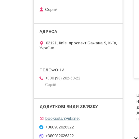
Сергій
02121, Київ, проспект Бажана 9, Київ,
Україна
+380 (93) 202-63-22
Сергій
Ц
н
д
А
booksstar@ukr.net
п
+380932026322
+380932026322