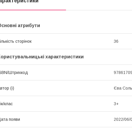
арактеристики
Основні атрибути
ількість сторінок
36
Користувальницькі характеристики
SBN/Штрихкод
9786170
втор (і)
Єва Соль
ік/клас
3+
ата появи
2022/06/