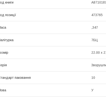
од книги
А871018
од позиції
473765
Маса
,347
алітурка
7БЦ
озмір
22.00 x 2
ерія
Зворушли
тандарт паковання
10
Мова
У