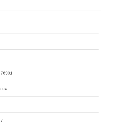
976901
ська
07