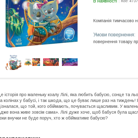
В наявності
Код:
4737
Компанія тимчасово 
повернення товару п
е історія про маленьку коалу Лілі, яка любить бабусю, сонце та л
а колінах у бабусі, і так шкода, що це буває лише раз на тиждень! Я
ізналася, що той, кого обіймають, почувається щасливим. У мален
дже вона живе зовсім сама». Лілі дуже хоче, щоб бабуся була щасл
оки внучки не буде поруч, хто ж обійматиме бабусю?