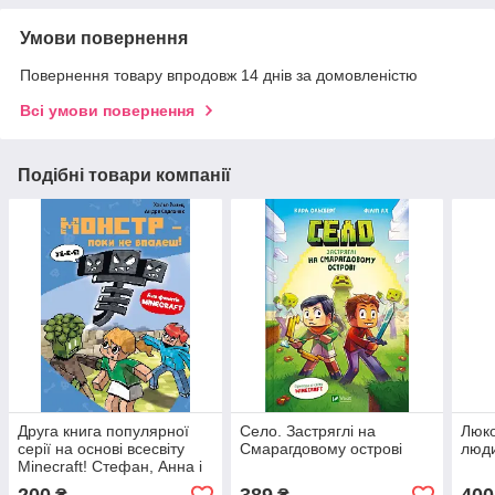
Умови повернення
Повернення товару впродовж 14 днів за домовленістю
Всі умови повернення
Подібні товари компанії
Друга книга популярної
Село. Застряглі на
Люко
серії на основі всесвіту
Смарагдовому острові
люд
Minecraft! Стефан, Анна і
зелений зомбі Броколі