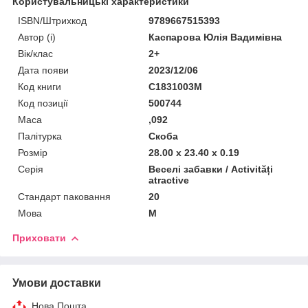
Користувальницькі характеристики
ISBN/Штрихкод
9789667515393
Автор (і)
Каспарова Юлія Вадимівна
Вік/клас
2+
Дата появи
2023/12/06
Код книги
С1831003М
Код позиції
500744
Маса
,092
Палітурка
Скоба
Розмір
28.00 x 23.40 x 0.19
Серія
Веселі забавки / Activități
atractive
Стандарт паковання
20
Мова
М
Приховати
Умови доставки
Нова Пошта