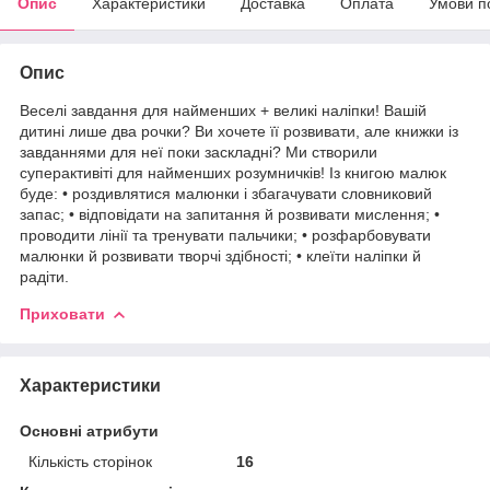
Опис
Характеристики
Доставка
Оплата
Умови п
Опис
Веселі завдання для найменших + великі наліпки! Вашій
дитині лише два рочки? Ви хочете її розвивати, але книжки із
завданнями для неї поки заскладні? Ми створили
суперактивіті для найменших розумничків! Із книгою малюк
буде: • роздивлятися малюнки і збагачувати словниковий
запас; • відповідати на запитання й розвивати мислення; •
проводити лінії та тренувати пальчики; • розфарбовувати
малюнки й розвивати творчі здібності; • клеїти наліпки й
радіти.
Приховати
Характеристики
Основні атрибути
Кількість сторінок
16