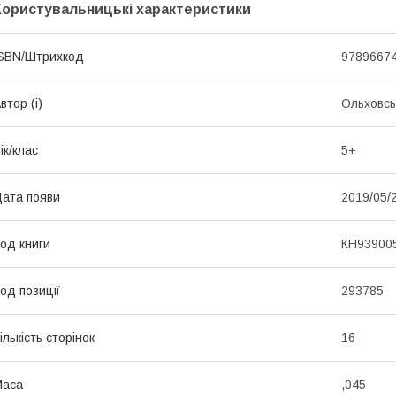
Користувальницькі характеристики
SBN/Штрихкод
9789667
втор (і)
Ольховсь
ік/клас
5+
ата появи
2019/05/
од книги
КН93900
од позиції
293785
ількість сторінок
16
Маса
,045