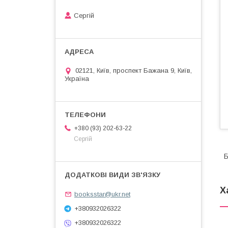
Сергій
02121, Київ, проспект Бажана 9, Київ,
Україна
+380 (93) 202-63-22
Сергій
Б
Х
booksstar@ukr.net
+380932026322
+380932026322