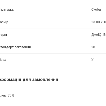
алітурка
Скоба
озмір
23.80 x 1
ерія
ДжоIQ. В
тандарт паковання
20
Мова
У
нформація для замовлення
іна:
35 ₴