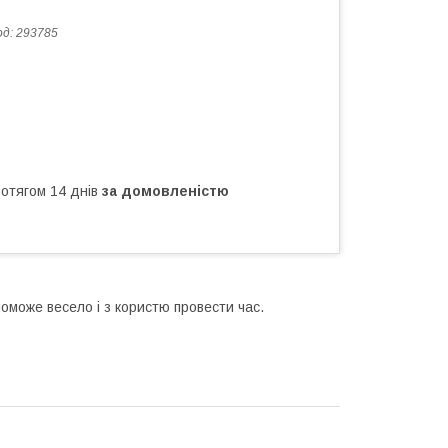
од:
293785
ротягом 14 днів
за домовленістю
оможе весело і з користю провести час.