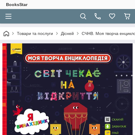
BooksStar
Товари та послуги
Дісней
СЧНВ. Моя творча енциклоп