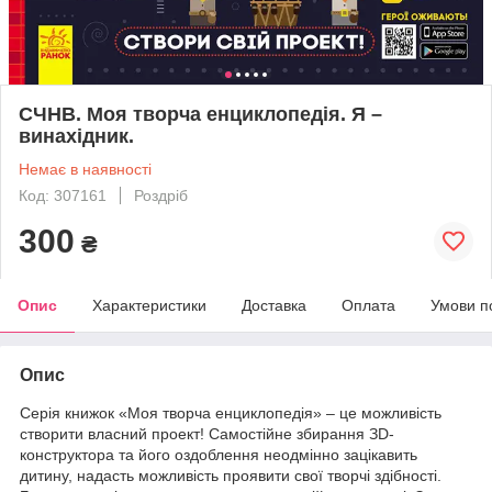
СЧНВ. Моя творча енциклопедія. Я –
винахідник.
Немає в наявності
Код: 307161
Роздріб
300
₴
Опис
Характеристики
Доставка
Оплата
Умови п
Опис
Серія книжок «Моя творча енциклопедія» – це можливість
створити власний проект! Самостійне збирання ЗD-
конструктора та його оздоблення неодмінно зацікавить
дитину, надасть можливість проявити свої творчі здібності.