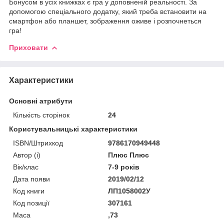
Бонусом в усіх книжках є гра у доповненій реальності. За
допомогою спеціального додатку, який треба встановити на
смартфон або планшет, зображення оживе і розпочнеться
гра!
Приховати
Характеристики
Основні атрибути
Кількість сторінок
24
Користувальницькі характеристики
ISBN/Штрихкод
9786170949448
Автор (і)
Плюс Плюс
Вік/клас
7-9 років
Дата появи
2019/02/12
Код книги
ЛП1058002У
Код позиції
307161
Маса
,73