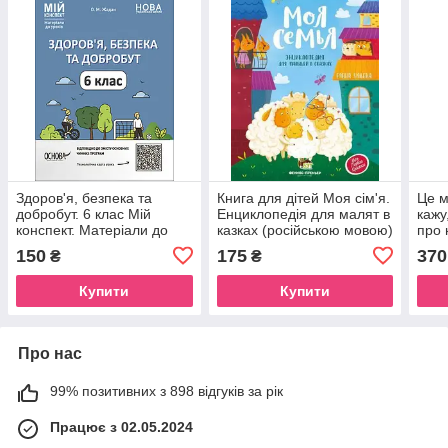
Здоров'я, безпека та
Книга для дітей Моя сім'я.
Це м
добробут. 6 клас Мій
Енциклопедія для малят в
кажу
конспект. Матеріали до
казках (російською мовою)
про 
уроків ПОР002
безп
150
175
370
₴
₴
Купити
Купити
Про нас
99% позитивних з 898 відгуків за рік
Працює з 02.05.2024