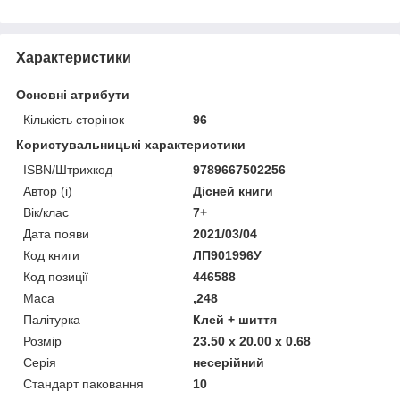
Характеристики
Основні атрибути
Кількість сторінок
96
Користувальницькі характеристики
ISBN/Штрихкод
9789667502256
Автор (і)
Дісней книги
Вік/клас
7+
Дата появи
2021/03/04
Код книги
ЛП901996У
Код позиції
446588
Маса
,248
Палітурка
Клей + шиття
Розмір
23.50 x 20.00 x 0.68
Серія
несерійний
Стандарт паковання
10