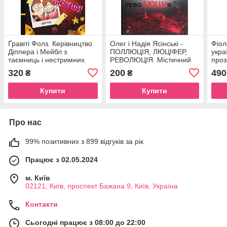
Ґравіті Фолз. Керівництво
Олег і Надія Ясінські -
Фіол
Діппера і Мейбл з
ПОЛЛЮЦІЯ, ЛЮЦІФЕР,
укра
таємниць і нестримних
РЕВОЛЮЦІЯ. Містичний
проз
веселощів.
роман у шести частинах, з
320
200
490
₴
₴
прологом та епілогом
Купити
Купити
Про нас
99% позитивних з 899 відгуків за рік
Працює з 02.05.2024
м. Київ
02121, Київ, проспект Бажана 9, Київ, Україна
Контакти
Сьогодні працює з 08:00 до 22:00