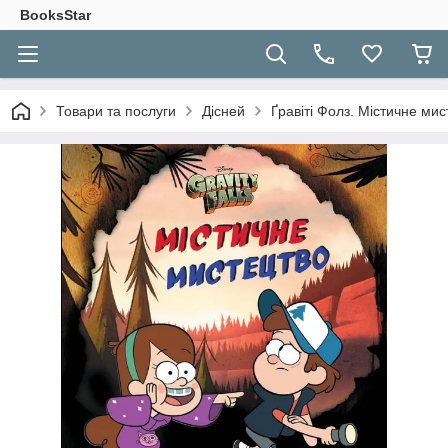
BooksStar
Товари та послуги
Дісней
Ґравіті Фолз. Містичне ми