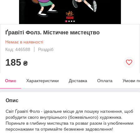
Ґравіті Фолз. Містичне мистецтво
Немає в наявності
Код: 446588
Роздріб
185
₴
Опис
Характеристики
Доставка
Оплата
Умови п
Опис
Світ Ґравіті Фолз - ідеальне місце для пошуку натхнення, щоб
розбудити свого внутрішнього (божевільного) художника.
Пориньте в глибину мистецтва та розваг разом із улюбленими
персонажами та отримайте безмежне задоволення!