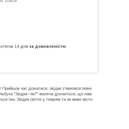
од:
518839
ротягом 14 днів
за домовленістю
! Прийшов час дізнатися, звідки з'явилися певні
льбуха "Звідки і як?" малеча дізнається, що нам
я їжа. Звідки світло у темряві та як живе місто.