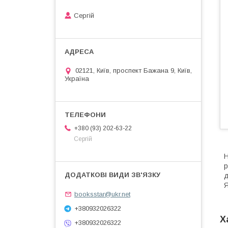
Сергій
02121, Київ, проспект Бажана 9, Київ,
Україна
+380 (93) 202-63-22
Сергій
Н
р
д
Я
booksstar@ukr.net
+380932026322
Х
+380932026322