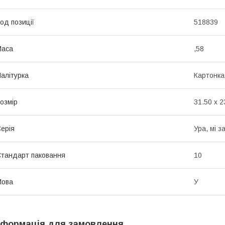
од позиції
518839
Маса
,58
алітурка
Картонка
озмір
31.50 x 2
ерія
Ура, мі з
тандарт паковання
10
Мова
У
нформація для замовлення