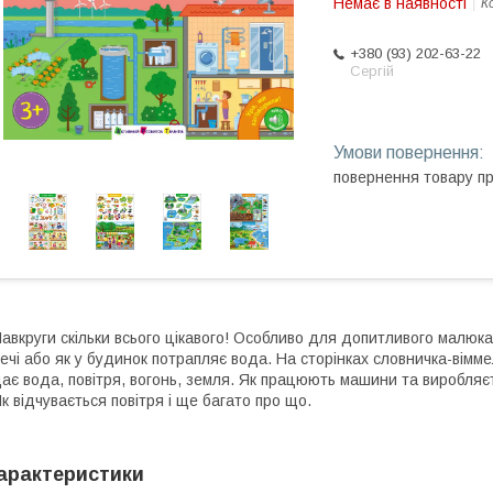
Немає в наявності
К
+380 (93) 202-63-22
Сергій
повернення товару п
авкруги скільки всього цікавого! Особливо для допитливого малюка
ечі або як у будинок потрапляє вода. На сторінках словничка-вімме
ає вода, повітря, вогонь, земля. Як працюють машини та виробляєтьс
к відчувається повітря і ще багато про що.
арактеристики