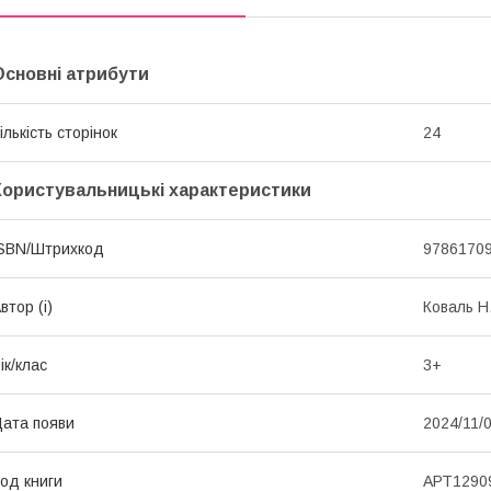
Основні атрибути
ількість сторінок
24
Користувальницькі характеристики
SBN/Штрихкод
9786170
втор (і)
Коваль Н
ік/клас
3+
ата появи
2024/11/
од книги
АРТ1290