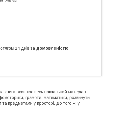
од:
296188
ротягом 14 днів
за домовленістю
на книга охоплює весь навчальний матеріал
афомоторики, грамоти, математики, розвинути
 та предметами у просторі. До того ж, у