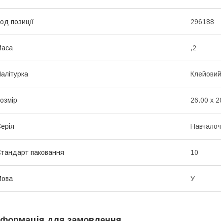
од позиції
296188
Маса
,2
алітурка
Клейови
озмір
26.00 x 2
ерія
Навчалоч
тандарт паковання
10
Мова
У
нформація для замовлення