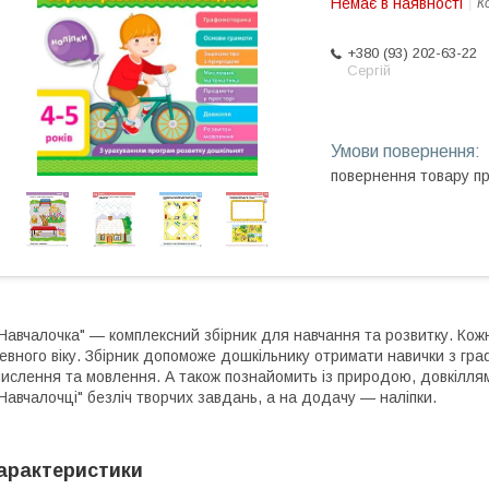
Немає в наявності
К
+380 (93) 202-63-22
Сергій
повернення товару п
Навчалочка" — комплексний збірник для навчання та розвитку. Кож
евного віку. Збірник допоможе дошкільнику отримати навички з гр
ислення та мовлення. А також познайомить із природою, довкіллям
Навчалочці" безліч творчих завдань, а на додачу — наліпки.
арактеристики