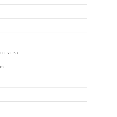
й
0.00 x 0.53
ка