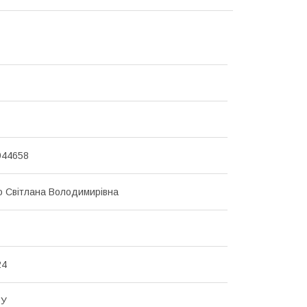
944658
о Світлана Володимирівна
24
3У