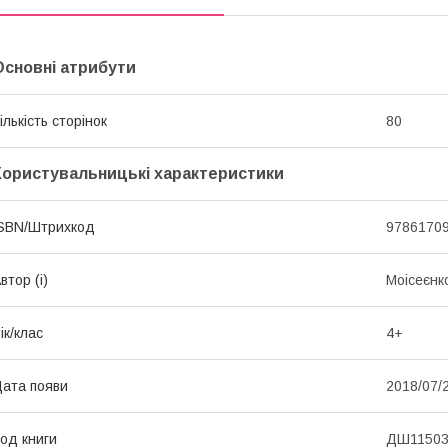
Основні атрибути
ількість сторінок
80
Користувальницькі характеристики
SBN/Штрихкод
9786170
втор (і)
Моісеєнк
ік/клас
4+
ата появи
2018/07/
од книги
ДШ1150