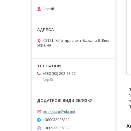
Сергій
02121, Київ, проспект Бажана 9, Київ,
Україна
+380 (93) 202-63-22
Сергій
"
п
м
"
booksstar@ukr.net
+380932026322
Х
+380932026322