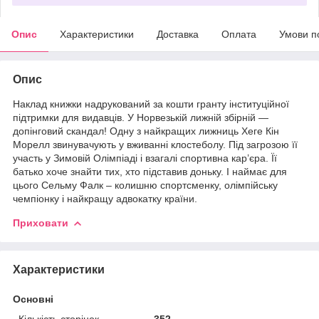
Опис
Характеристики
Доставка
Оплата
Умови п
Опис
Наклад книжки надрукований за кошти гранту інституційної
підтримки для видавців. У Норвезькій лижній збірній —
допінговий скандал! Одну з найкращих лижниць Хеге Кін
Морелл звинувачують у вживанні клостеболу. Під загрозою її
участь у Зимовій Олімпіаді і взагалі спортивна кар’єра. Її
батько хоче знайти тих, хто підставив доньку. І наймає для
цього Сельму Фалк – колишню спортсменку, олімпійську
чемпіонку і найкращу адвокатку країни.
Приховати
Характеристики
Основні
Кількість сторінок
352