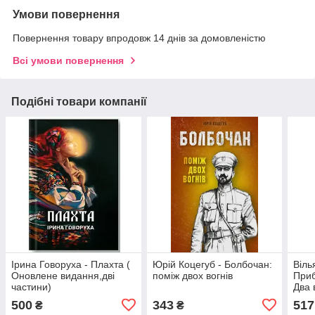
Умови повернення
Повернення товару впродовж 14 днів за домовленістю
Всі умови повернення
Подібні товари компанії
Ірина Говоруха - Плахта (
Юрій Коцегуб - Болбочан:
Віль
Оновлене видання,дві
поміж двох вогнів
Приб
частини)
Два 
500
343
517
₴
₴