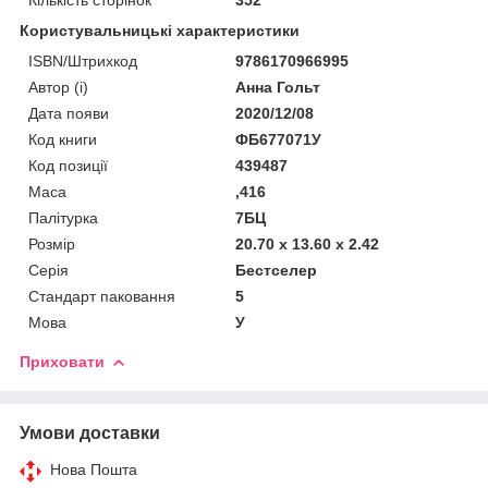
Користувальницькі характеристики
ISBN/Штрихкод
9786170966995
Автор (і)
Анна Гольт
Дата появи
2020/12/08
Код книги
ФБ677071У
Код позиції
439487
Маса
,416
Палітурка
7БЦ
Розмір
20.70 x 13.60 x 2.42
Серія
Бестселер
Стандарт паковання
5
Мова
У
Приховати
Умови доставки
Нова Пошта