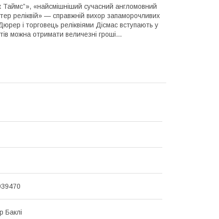
рк Таймс”», «найсмішніший сучасний англомовний
стер реліквій» — справжній вихор запаморочливих
Дюрер і торговець реліквіями Дісмас вступають у
тів можна отримати величезні гроші...
939470
р Баклі