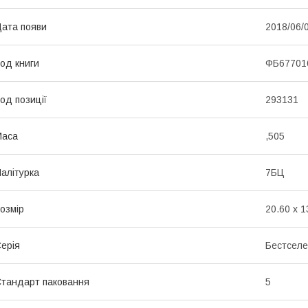
ата появи
2018/06/
од книги
ФБ67701
од позиції
293131
Маса
,505
алітурка
7БЦ
озмір
20.60 x 1
ерія
Бестсел
тандарт паковання
5