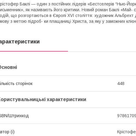
рістофер Баклі — один з постійних лідерів «Бестселерів “Нью-Йо
исьменник», як називають його критики. Новий роман Баклі «Май- 
одій, що розгортаються в Європі XVI століття: художник Альбрехт 
мову з метою підроб- ки плащаниці Христа, за яку у заможних клієн
арактеристики
Основні
ількість сторінок
448
Користувальницькі характеристики
SBN/Штрихкод
9786170
втор (і)
Крістофе