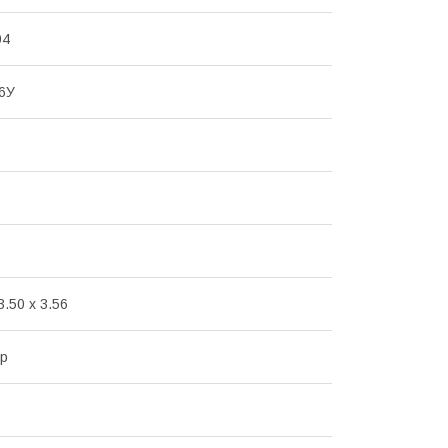
04
6У
3.50 x 3.56
ер