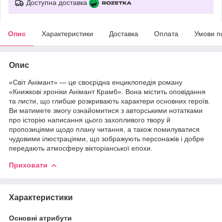
Доступна доставка
Опис
Характеристики
Доставка
Оплата
Умови п
Опис
«Світ Анімант» — це своєрідна енциклопедія роману
«Книжкові хроніки Анімант Крамб». Вона містить оповідання
та листи, що глибше розкривають характери основних героїв.
Ви матимете змогу ознайомитися з авторськими нотатками
про історію написання цього захопливого твору й
пропозиціями щодо плану читання, а також помилуватися
чудовими ілюстраціями, що зображують персонажів і добре
передають атмосферу вікторіанської епохи.
Приховати
Характеристики
Основні атрибути