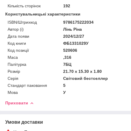
Кількість сторінок
192
Користувальницькі характеристики
ISBN/Штрихкод
9786175222034
Автор (і)
Лінь Ріна
Дата появи
2024/12/27
Код книги
ФБ1331029У
Код позиції
520606
Маса
,316
Палітурка
7БЦ
Розмір
21.70 x 15.30 x 1.80
Серія
Світовий бестселлер
Стандарт паковання
5
Мова
У
Приховати
Умови доставки