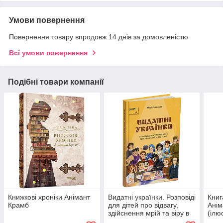
Умови повернення
Повернення товару впродовж 14 днів за домовленістю
Всі умови повернення
Подібні товари компанії
Книжкові хроніки Анімант
Видатні українки. Розповіді
Книг
Крамб
для дітей про відвагу,
Анім
здійснення мрій та віру в
(ілю
себе НУК012
1 / 