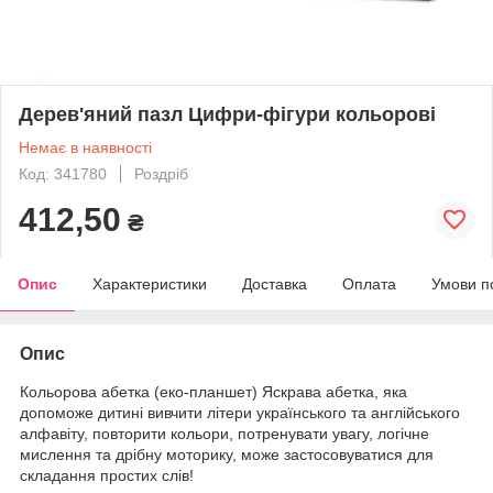
Дерев'яний пазл Цифри-фігури кольорові
Немає в наявності
Код: 341780
Роздріб
412,50
₴
Опис
Характеристики
Доставка
Оплата
Умови п
Опис
Кольорова абетка (еко-планшет) Яскрава абетка, яка
допоможе дитині вивчити літери українського та англійського
алфавіту, повторити кольори, потренувати увагу, логічне
мислення та дрібну моторику, може застосовуватися для
складання простих слів!