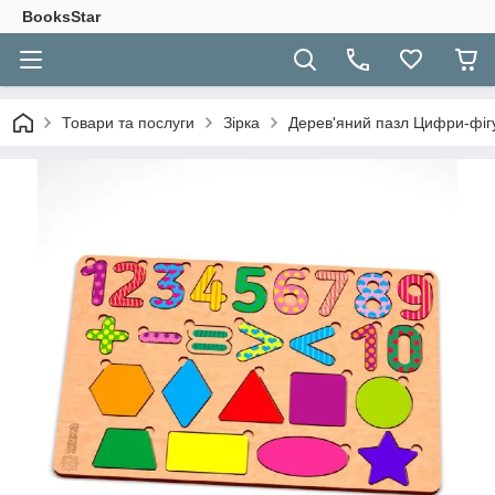
BooksStar
Товари та послуги
Зірка
Дерев'яний пазл Цифри-фіг