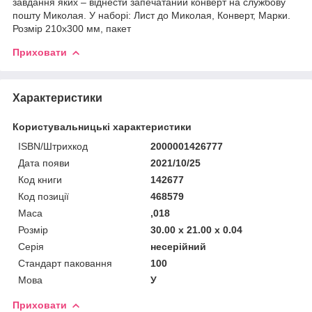
завдання яких – віднести запечатаний конверт на службову
пошту Миколая. У наборі: Лист до Миколая, Конверт, Марки.
Розмір 210х300 мм, пакет
Приховати
Характеристики
Користувальницькі характеристики
ISBN/Штрихкод
2000001426777
Дата появи
2021/10/25
Код книги
142677
Код позиції
468579
Маса
,018
Розмір
30.00 x 21.00 x 0.04
Серія
несерійний
Стандарт паковання
100
Мова
У
Приховати