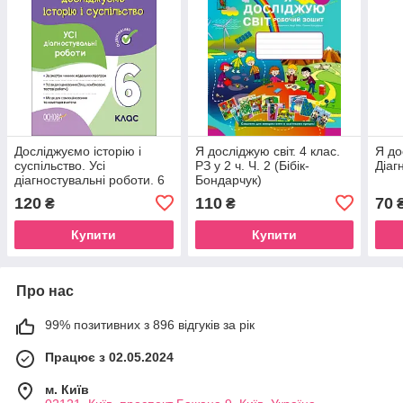
Досліджуємо історію і
Я досліджую світ. 4 клас.
Я до
суспільство. Усі
РЗ у 2 ч. Ч. 2 (Бібік-
Діаг
діагностувальні роботи. 6
Бондарчук)
клас КЗП016
120
110
70
₴
₴
Купити
Купити
Про нас
99% позитивних з 896 відгуків за рік
Працює з 02.05.2024
м. Київ