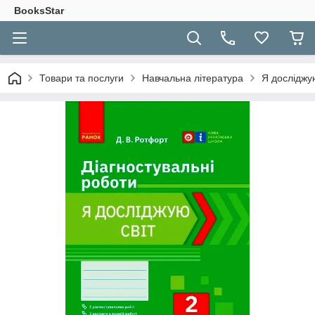
BooksStar
Товари та послуги
Навчальна література
Я досліджую