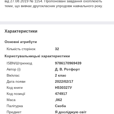
від 27.08.2019 № 1154. Пропоновані завдання охоплюють
теми, що вивчає другокласник упродовж навчального року.
Характеристики
Основні атрибути
Кількість сторінок
32
Користувальницькі характеристики
ISBN/Штрихкод
9786170969439
Автор (і)
Д. В. Ротфорт
Вік/клас
2 клас
Дата появи
2022/02/17
Код книги
Н530327У
Код позиції
474917
Маса
,062
Палітурка
Скоба
Предмет
Я досліджую світ