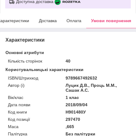
Доступна доставка
арактеристики
Доставка
Оплата
Умови повернення
Характеристики
Основні атрибути
Кількість сторінок
40
Користувальницькі характеристики
ISBN/Штрихкод
9789667492632
Автор (і)
Луцик Д.В., Проць М.М.,
Сашак А.С.
Вік/клас
1 клас
Дата появи
2018/09/04
Код книги
Н901480У
Код позиції
297470
Маса
,665
Палітурка
Без палітурки