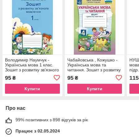
Володимир Наумчук -
Чабайовська , Кожушко -
НУШ 
Українська мова 1 клас.
Українська мова та
мова
Зошит з розвитку зв’язного
читання. Зошит з розвитку
підр
мовлення
мовлення для 4 класу
95
95
115
₴
₴
НУШ
Купити
Купити
Про нас
99% позитивних з 898 відгуків за рік
Працює з 02.05.2024