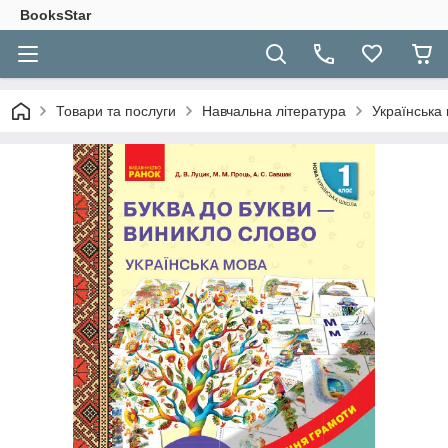
BooksStar
Товари та послуги
Навчальна література
Українська 